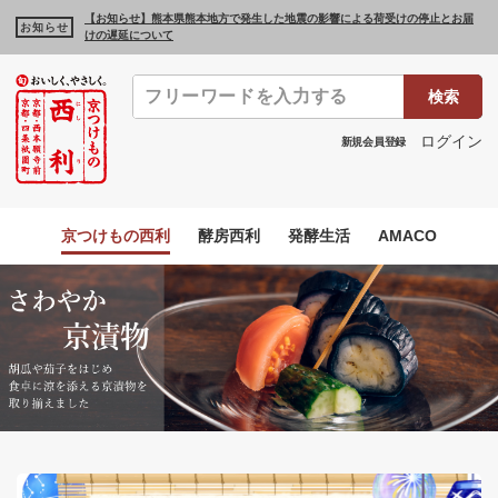
【お知らせ】熊本県熊本地方で発生した地震の影響による荷受けの停止とお届
お知らせ
けの遅延について
検索
ログイン
新規会員登録
京つけもの西利
酵房西利
発酵生活
AMACO