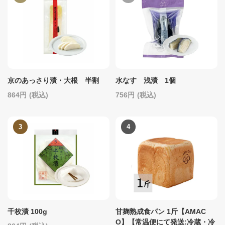
京のあっさり漬・大根 半割
水なす 浅漬 1個
864
(税込)
756
(税込)
千枚漬 100g
甘麹熟成食パン 1斤【AMAC
O】【常温便にて発送:冷蔵・冷