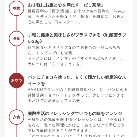
お手軽にお腹と心を満たす「だし茶漬」
朝食
酵房西利の「西京漬 鰆」と京つけもの西利の「味みぶ
菜」を使ったお手軽な「だし茶漬」を朝食に、お腹と
心を満たして1日をスタート。
手軽に健康と美味しさがプラスできる《乳酸菌ラブ
昼食
レ20g》
個包装食べきりサイズなのでお弁当の一品はもちろ
ん、トッピングにも最適。
ラーメンには「メンマ」や「すぐきかぶらきざみ」、
カレーには「らっきょう」を。
パンにチョコを塗った、甘くて懐かしい健康的なス
おやつ
イーツを
AMACOブランドの「甘麹熟成食パン」に「パンにぬる
発酵甘麹チョコレート」を塗って、少しトッピングす
るだけでお洒落なカフェ気分。
発酵生活のドレッシングでいつもの味をアレンジ
夕食
発酵生活の乳酸発酵 野菜ドレッシングは、サラダはも
ちろん、色々な調理にかける・あえるだけで手軽にラ
ブレ乳酸菌を摂ることができます。
「かつおのたたき」には、「たまねぎのごましょうゆ