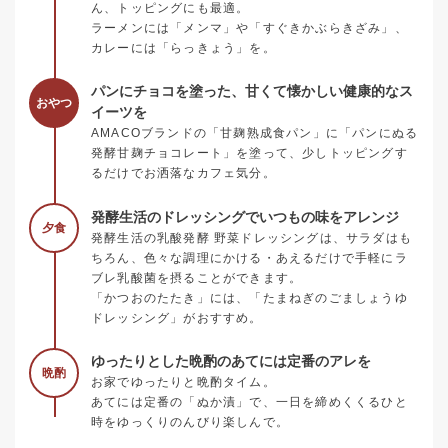
ん、トッピングにも最適。
ラーメンには「メンマ」や「すぐきかぶらきざみ」、
カレーには「らっきょう」を。
パンにチョコを塗った、甘くて懐かしい健康的なス
おやつ
イーツを
AMACOブランドの「甘麹熟成食パン」に「パンにぬる
発酵甘麹チョコレート」を塗って、少しトッピングす
るだけでお洒落なカフェ気分。
発酵生活のドレッシングでいつもの味をアレンジ
夕食
発酵生活の乳酸発酵 野菜ドレッシングは、サラダはも
ちろん、色々な調理にかける・あえるだけで手軽にラ
ブレ乳酸菌を摂ることができます。
「かつおのたたき」には、「たまねぎのごましょうゆ
ドレッシング」がおすすめ。
ゆったりとした晩酌のあてには定番のアレを
晩酌
お家でゆったりと晩酌タイム。
あてには定番の「ぬか漬」で、一日を締めくくるひと
時をゆっくりのんびり楽しんで。