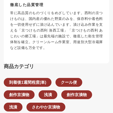
徹底した品質管理
常に高品質のものづくりをめざしています。西利の京つ
けものは、国内産の優れた野菜のみを、保存料や着色料
を一切使用せずに漬け込んでいます。漬け込み作業を支
える「京つけもの西利 洛西工場」「京つけもの西利 あ
じわいの郷工場」は最先端の施設で、徹底した衛生管理
体制を確立。クリーンルーム作業室、用途別大型冷蔵庫
など設備も万全です。
商品カテゴリ
到着後1週間程度(単)
クール便
創作京漬物
浅漬
創作京漬物
浅漬
さわやか京漬物