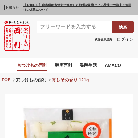
【お知らせ】熊本県熊本地方で発生した地震の影響による荷受けの停止とお届
お知らせ
けの遅延について
検索
ログイン
新規会員登録
京つけもの西利
酵房西利
発酵生活
AMACO
TOP
京つけもの西利
青しその香り 121g