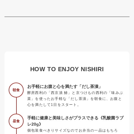
HOW TO ENJOY NISHIRI
お手軽にお腹と心を満たす「だし茶漬」
朝食
酵房西利の「西京漬 鰆」と京つけもの西利の「味みぶ
菜」を使ったお手軽な「だし茶漬」を朝食に、お腹と
心を満たして1日をスタート。
手軽に健康と美味しさがプラスできる《乳酸菌ラブ
昼食
レ20g》
個包装食べきりサイズなのでお弁当の一品はもちろ