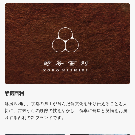
酵房西利
酵房西利は、京都の風土が育んだ食文化を守り伝えることを大
切に、古来からの醗酵の技を活かし、食卓に健康と笑顔をお届
けする西利の新ブランドです。