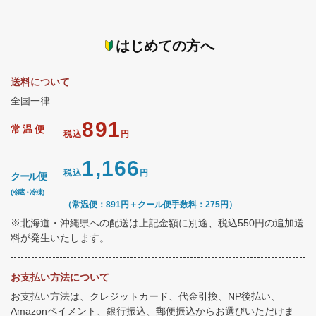
はじめての方へ
送料について
全国一律
891
常温便
税込
円
1,166
税込
円
クール便
(冷蔵・冷凍)
（常温便：891円＋クール便手数料：275円）
※北海道・沖縄県への配送は上記金額に別途、税込550円の追加送
料が発生いたします。
お支払い方法について
お支払い方法は、クレジットカード、代金引換、NP後払い、
Amazonペイメント、銀行振込、郵便振込からお選びいただけま