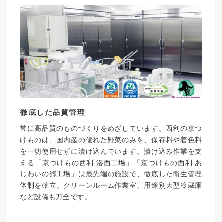
徹底した品質管理
常に高品質のものづくりをめざしています。西利の京つ
けものは、国内産の優れた野菜のみを、保存料や着色料
を一切使用せずに漬け込んでいます。漬け込み作業を支
える「京つけもの西利 洛西工場」「京つけもの西利 あ
じわいの郷工場」は最先端の施設で、徹底した衛生管理
体制を確立。クリーンルーム作業室、用途別大型冷蔵庫
など設備も万全です。