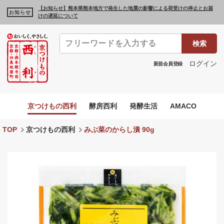
【お知らせ】熊本県熊本地方で発生した地震の影響による荷受けの停止とお届
お知らせ
けの遅延について
検索
ログイン
新規会員登録
京つけもの西利
酵房西利
発酵生活
AMACO
TOP
京つけもの西利
みぶ菜のからし漬 90g