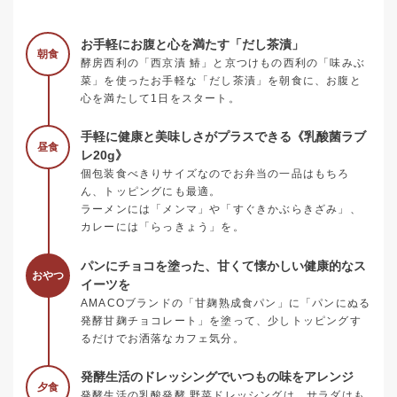
お手軽にお腹と心を満たす「だし茶漬」
朝食
酵房西利の「西京漬 鰆」と京つけもの西利の「味みぶ
菜」を使ったお手軽な「だし茶漬」を朝食に、お腹と
心を満たして1日をスタート。
手軽に健康と美味しさがプラスできる《乳酸菌ラブ
昼食
レ20g》
個包装食べきりサイズなのでお弁当の一品はもちろ
ん、トッピングにも最適。
ラーメンには「メンマ」や「すぐきかぶらきざみ」、
カレーには「らっきょう」を。
パンにチョコを塗った、甘くて懐かしい健康的なス
おやつ
イーツを
AMACOブランドの「甘麹熟成食パン」に「パンにぬる
発酵甘麹チョコレート」を塗って、少しトッピングす
るだけでお洒落なカフェ気分。
発酵生活のドレッシングでいつもの味をアレンジ
夕食
発酵生活の乳酸発酵 野菜ドレッシングは、サラダはも