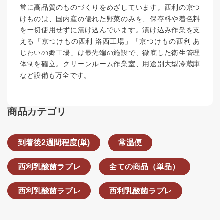
常に高品質のものづくりをめざしています。西利の京つ
けものは、国内産の優れた野菜のみを、保存料や着色料
を一切使用せずに漬け込んでいます。漬け込み作業を支
える「京つけもの西利 洛西工場」「京つけもの西利 あ
じわいの郷工場」は最先端の施設で、徹底した衛生管理
体制を確立。クリーンルーム作業室、用途別大型冷蔵庫
など設備も万全です。
商品カテゴリ
到着後2週間程度(単)
常温便
西利乳酸菌ラブレ
全ての商品（単品）
西利乳酸菌ラブレ
西利乳酸菌ラブレ