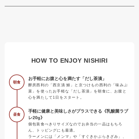
HOW TO ENJOY NISHIRI
お手軽にお腹と心を満たす「だし茶漬」
朝食
酵房西利の「西京漬 鰆」と京つけもの西利の「味みぶ
菜」を使ったお手軽な「だし茶漬」を朝食に、お腹と
心を満たして1日をスタート。
手軽に健康と美味しさがプラスできる《乳酸菌ラブ
昼食
レ20g》
個包装食べきりサイズなのでお弁当の一品はもちろ
ん、トッピングにも最適。
ラーメンには「メンマ」や「すぐきかぶらきざみ」、