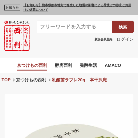
【お知らせ】熊本県熊本地方で発生した地震の影響による荷受けの停止とお届
お知らせ
けの遅延について
検索
ログイン
新規会員登録
京つけもの西利
酵房西利
発酵生活
AMACO
TOP
京つけもの西利
乳酸菌ラブレ20g 本干沢庵