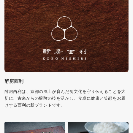
酵房西利
酵房西利は、京都の風土が育んだ食文化を守り伝えることを大
切に、古来からの醗酵の技を活かし、食卓に健康と笑顔をお届
けする西利の新ブランドです。