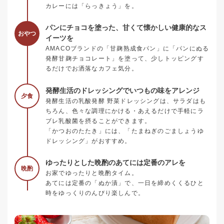
カレーには「らっきょう」を。
パンにチョコを塗った、甘くて懐かしい健康的なス
おやつ
イーツを
AMACOブランドの「甘麹熟成食パン」に「パンにぬる
発酵甘麹チョコレート」を塗って、少しトッピングす
るだけでお洒落なカフェ気分。
発酵生活のドレッシングでいつもの味をアレンジ
夕食
発酵生活の乳酸発酵 野菜ドレッシングは、サラダはも
ちろん、色々な調理にかける・あえるだけで手軽にラ
ブレ乳酸菌を摂ることができます。
「かつおのたたき」には、「たまねぎのごましょうゆ
ドレッシング」がおすすめ。
ゆったりとした晩酌のあてには定番のアレを
晩酌
お家でゆったりと晩酌タイム。
あてには定番の「ぬか漬」で、一日を締めくくるひと
時をゆっくりのんびり楽しんで。