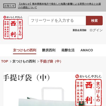
【お知らせ】熊本県熊本地方で発生した地震の影響による荷受けの停止とお届
お知らせ
けの遅延について
検索
ログイン
新規会員登録
京つけもの西利
酵房西利
発酵生活
AMACO
TOP
京つけもの西利
手提げ袋（中）