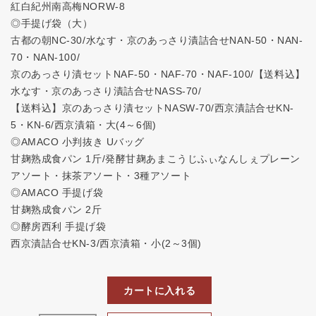
紅白紀州南高梅NORW-8
◎手提げ袋（大）
古都の朝NC-30/水なす・京のあっさり漬詰合せNAN-50・NAN-
70・NAN-100/
京のあっさり漬セットNAF-50・NAF-70・NAF-100/【送料込】
水なす・京のあっさり漬詰合せNASS-70/
【送料込】京のあっさり漬セットNASW-70/西京漬詰合せKN-
5・KN-6/西京漬箱・大(4～6個)
◎AMACO 小判抜き Uバッグ
甘麹熟成食パン 1斤/発酵甘麹あまこうじふぃなんしぇプレーン
アソート・抹茶アソート・3種アソート
◎AMACO 手提げ袋
甘麹熟成食パン 2斤
◎酵房西利 手提げ袋
西京漬詰合せKN-3/西京漬箱・小(2～3個)
カートに入れる