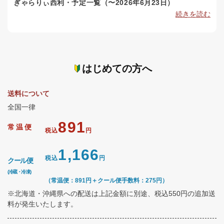
ぎゃらりぃ西利・予定一覧（〜2026年6月23日）
続きを読む
はじめての方へ
送料について
全国一律
891
常温便
税込
円
1,166
税込
円
クール便
(冷蔵・冷凍)
（常温便：891円＋クール便手数料：275円）
※北海道・沖縄県への配送は上記金額に別途、税込550円の追加送
料が発生いたします。