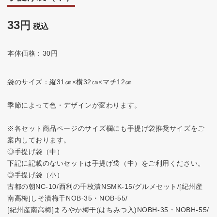
33
税込
本体価格：30円
袋のサイズ：縦31㎝×横32㎝×マチ12㎝
季節によって色・デザインが変わります。
※各セット商品ページのサイズ欄にも手提げ袋推奨サイズをご
案内しております。
◎手提げ袋（中）
下記に記載のないセットは手提げ袋（中）をご利用ください。
◎手提げ袋（小）
古都の朝NC-10/西利の千枚漬NSMK-15/グルメセット/[紀州産
南高梅]しそ漬梅干NOB‐35・NOB‐55/
[紀州産南高梅]まろやか梅干(はちみつ入)NOBH‐35・NOBH‐55/