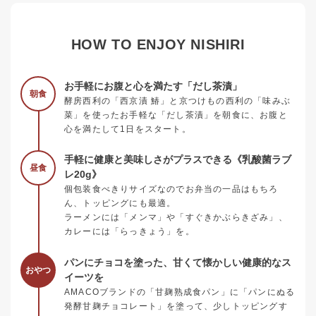
HOW TO ENJOY NISHIRI
お手軽にお腹と心を満たす「だし茶漬」
朝食
酵房西利の「西京漬 鰆」と京つけもの西利の「味みぶ
菜」を使ったお手軽な「だし茶漬」を朝食に、お腹と
心を満たして1日をスタート。
手軽に健康と美味しさがプラスできる《乳酸菌ラブ
昼食
レ20g》
個包装食べきりサイズなのでお弁当の一品はもちろ
ん、トッピングにも最適。
ラーメンには「メンマ」や「すぐきかぶらきざみ」、
カレーには「らっきょう」を。
パンにチョコを塗った、甘くて懐かしい健康的なス
おやつ
イーツを
AMACOブランドの「甘麹熟成食パン」に「パンにぬる
発酵甘麹チョコレート」を塗って、少しトッピングす