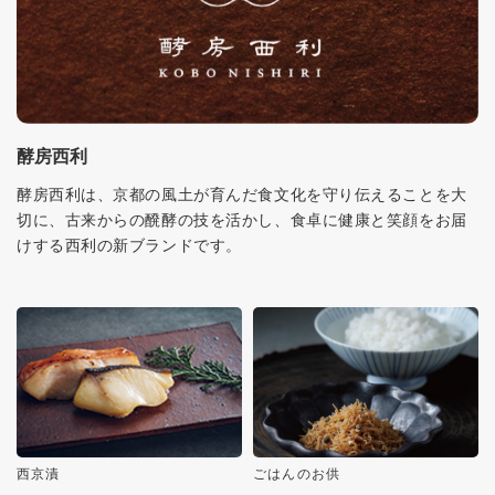
酵房西利
酵房西利は、京都の風土が育んだ食文化を守り伝えることを大
切に、古来からの醗酵の技を活かし、食卓に健康と笑顔をお届
けする西利の新ブランドです。
西京漬
ごはんのお供