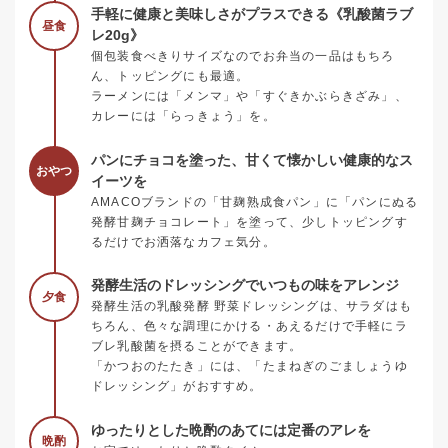
手軽に健康と美味しさがプラスできる《乳酸菌ラブ
昼食
レ20g》
個包装食べきりサイズなのでお弁当の一品はもちろ
ん、トッピングにも最適。
ラーメンには「メンマ」や「すぐきかぶらきざみ」、
カレーには「らっきょう」を。
パンにチョコを塗った、甘くて懐かしい健康的なス
おやつ
イーツを
AMACOブランドの「甘麹熟成食パン」に「パンにぬる
発酵甘麹チョコレート」を塗って、少しトッピングす
るだけでお洒落なカフェ気分。
発酵生活のドレッシングでいつもの味をアレンジ
夕食
発酵生活の乳酸発酵 野菜ドレッシングは、サラダはも
ちろん、色々な調理にかける・あえるだけで手軽にラ
ブレ乳酸菌を摂ることができます。
「かつおのたたき」には、「たまねぎのごましょうゆ
ドレッシング」がおすすめ。
ゆったりとした晩酌のあてには定番のアレを
晩酌