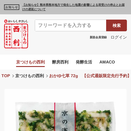
【お知らせ】熊本県熊本地方で発生した地震の影響による荷受けの停止とお届
お知らせ
けの遅延について
検索
ログイン
新規会員登録
京つけもの西利
酵房西利
発酵生活
AMACO
TOP
京つけもの西利
おかゆ七草 72g 【公式通販限定先行予約