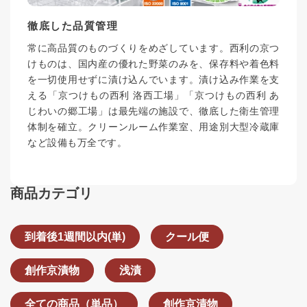
徹底した品質管理
常に高品質のものづくりをめざしています。西利の京つ
けものは、国内産の優れた野菜のみを、保存料や着色料
を一切使用せずに漬け込んでいます。漬け込み作業を支
える「京つけもの西利 洛西工場」「京つけもの西利 あ
じわいの郷工場」は最先端の施設で、徹底した衛生管理
体制を確立。クリーンルーム作業室、用途別大型冷蔵庫
など設備も万全です。
商品カテゴリ
到着後1週間以内(単)
クール便
創作京漬物
浅漬
全ての商品（単品）
創作京漬物