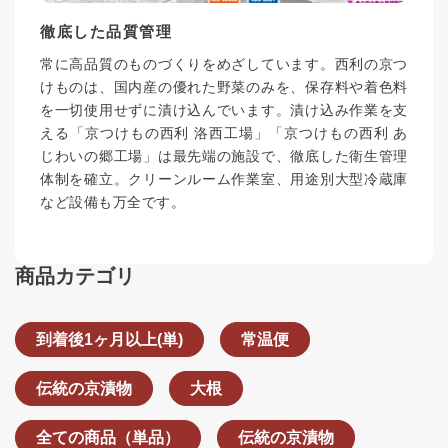
徹底した品質管理
常に高品質のものづくりをめざしています。西利の京つ
けものは、国内産の優れた野菜のみを、保存料や着色料
を一切使用せずに漬け込んでいます。漬け込み作業を支
える「京つけもの西利 洛西工場」「京つけもの西利 あ
じわいの郷工場」は最先端の施設で、徹底した衛生管理
体制を確立。クリーンルーム作業室、用途別大型冷蔵庫
など設備も万全です。
商品カテゴリ
到着後1ヶ月以上(単)
常温便
伝統の京漬物
大根
全ての商品（単品）
伝統の京漬物