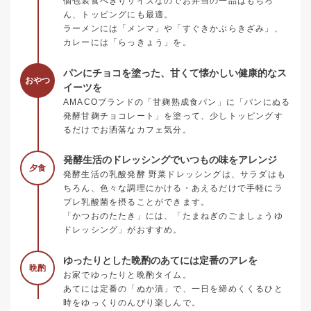
個包装食べきりサイズなのでお弁当の一品はもちろ
ん、トッピングにも最適。
ラーメンには「メンマ」や「すぐきかぶらきざみ」、
カレーには「らっきょう」を。
パンにチョコを塗った、甘くて懐かしい健康的なス
おやつ
イーツを
AMACOブランドの「甘麹熟成食パン」に「パンにぬる
発酵甘麹チョコレート」を塗って、少しトッピングす
るだけでお洒落なカフェ気分。
発酵生活のドレッシングでいつもの味をアレンジ
夕食
発酵生活の乳酸発酵 野菜ドレッシングは、サラダはも
ちろん、色々な調理にかける・あえるだけで手軽にラ
ブレ乳酸菌を摂ることができます。
「かつおのたたき」には、「たまねぎのごましょうゆ
ドレッシング」がおすすめ。
ゆったりとした晩酌のあてには定番のアレを
晩酌
お家でゆったりと晩酌タイム。
あてには定番の「ぬか漬」で、一日を締めくくるひと
時をゆっくりのんびり楽しんで。