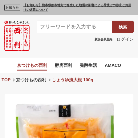
【お知らせ】熊本県熊本地方で発生した地震の影響による荷受けの停止とお届
お知らせ
けの遅延について
検索
ログイン
新規会員登録
京つけもの西利
酵房西利
発酵生活
AMACO
TOP
京つけもの西利
しょうゆ漬大根 100g