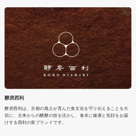
酵房西利
酵房西利は、京都の風土が育んだ食文化を守り伝えることを大
切に、古来からの醗酵の技を活かし、食卓に健康と笑顔をお届
けする西利の新ブランドです。