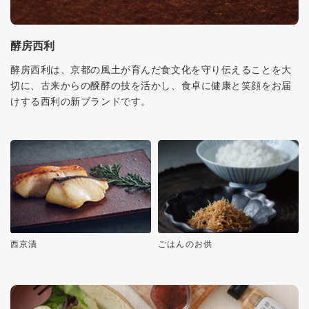
酵房西利
酵房西利は、京都の風土が育んだ食文化を守り伝えることを大
切に、古来からの醗酵の技を活かし、食卓に健康と笑顔をお届
けする西利の新ブランドです。
西京漬
ごはんのお供