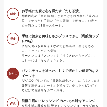
お手軽にお腹と心を満たす「だし茶漬」
朝食
酵房西利の「西京漬 鰆」と京つけもの西利の「味みぶ
菜」を使ったお手軽な「だし茶漬」を朝食に、お腹と
心を満たして1日をスタート。
手軽に健康と美味しさがプラスできる《乳酸菌ラブ
昼食
レ20g》
個包装食べきりサイズなのでお弁当の一品はもちろ
ん、トッピングにも最適。
ラーメンには「メンマ」や「すぐきかぶらきざみ」、
カレーには「らっきょう」を。
パンにチョコを塗った、甘くて懐かしい健康的なス
おやつ
イーツを
AMACOブランドの「甘麹熟成食パン」に「パンにぬる
発酵甘麹チョコレート」を塗って、少しトッピングす
るだけでお洒落なカフェ気分。
発酵生活のドレッシングでいつもの味をアレンジ
夕食
発酵生活の乳酸発酵 野菜ドレッシングは、サラダはも