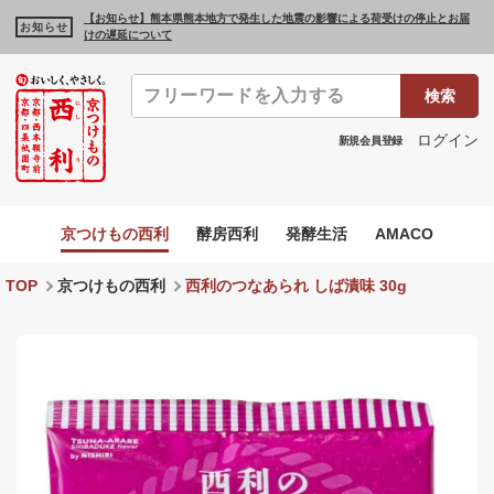
【お知らせ】熊本県熊本地方で発生した地震の影響による荷受けの停止とお届
お知らせ
けの遅延について
検索
ログイン
新規会員登録
京つけもの西利
酵房西利
発酵生活
AMACO
TOP
京つけもの西利
西利のつなあられ しば漬味 30g