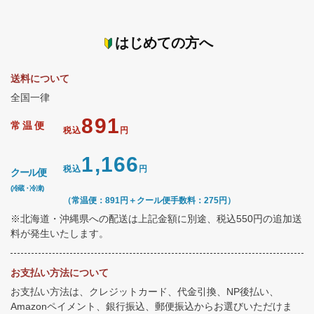
はじめての方へ
送料について
全国一律
891
常温便
税込
円
1,166
税込
円
クール便
(冷蔵・冷凍)
（常温便：891円＋クール便手数料：275円）
※北海道・沖縄県への配送は上記金額に別途、税込550円の追加送
料が発生いたします。
お支払い方法について
お支払い方法は、クレジットカード、代金引換、NP後払い、
Amazonペイメント、銀行振込、郵便振込からお選びいただけま