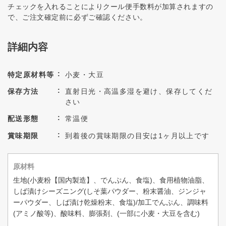
チェックを入れることによりクール便手数料が加算されますの
で、ご注文確定前に必ずご確認ください。
詳細内容
特定原材料等
小麦・大豆
保存方法
直射日光・高温多湿を避け、保存してくだ
さい
配送形態
常温便
賞味期限
到着後の賞味期限の目安は1ヶ月以上です
原材料
生地(小麦粉【国内製造】、でんぷん、食塩)、食用植物油脂、
しば漬けシーズニング(しそ葉パウダー、粉末醤油、ジンジャ
ーパウダー、しば漬け乾燥粉末、食塩)/加工でんぷん、調味料
(アミノ酸等)、酸味料、膨張剤、(一部に小麦・大豆を含む)