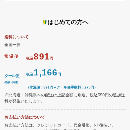
はじめての方へ
送料について
全国一律
891
常温便
税込
円
1,166
税込
円
クール便
(冷蔵・冷凍)
（常温便：891円＋クール便手数料：275円）
※北海道・沖縄県への配送は上記金額に別途、税込550円の追加送
料が発生いたします。
お支払い方法について
お支払い方法は、クレジットカード、代金引換、NP後払い、