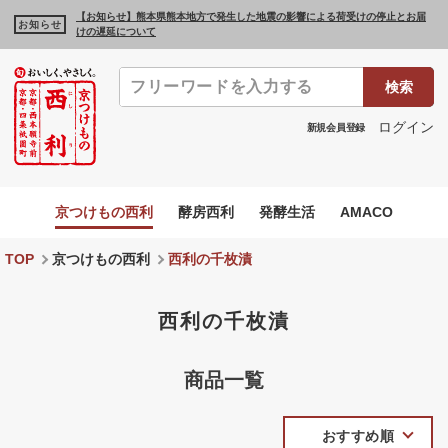
【お知らせ】熊本県熊本地方で発生した地震の影響による荷受けの停止とお届
お知らせ
けの遅延について
検索
ログイン
新規会員登録
京つけもの西利
酵房西利
発酵生活
AMACO
TOP
京つけもの西利
西利の千枚漬
西利の千枚漬
商品一覧
おすすめ順