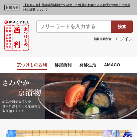
【お知らせ】熊本県熊本地方で発生した地震の影響による荷受けの停止とお届
お知らせ
けの遅延について
検索
ログイン
新規会員登録
京つけもの西利
酵房西利
発酵生活
AMACO