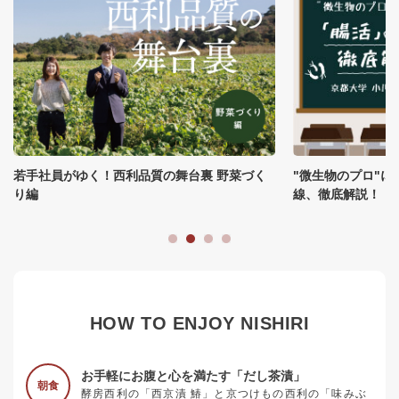
"微生物のプロ"に聞いてみた。「腸活」の最前
明日から見る目が
線、徹底解説！
「お米」の話
HOW TO ENJOY NISHIRI
お手軽にお腹と心を満たす「だし茶漬」
朝食
酵房西利の「西京漬 鰆」と京つけもの西利の「味みぶ