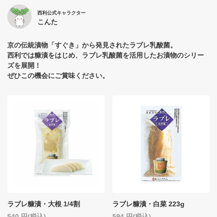
西利公式キャラクター
こんた
京の伝統漬物「すぐき」から発見されたラブレ乳酸菌。
西利では糠漬をはじめ、ラブレ乳酸菌を活用したお漬物のシリー
ズを展開！
ぜひこの機会にご賞味ください。
ラブレ糠漬・大根 1/4割
ラブレ糠漬・白菜 223g
540
(税込)
594
(税込)