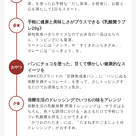
菜」を使ったお手軽な「だし茶漬」を朝食に、お腹と
心を満たして1日をスタート。
手軽に健康と美味しさがプラスできる《乳酸菌ラブ
昼食
レ20g》
個包装食べきりサイズなのでお弁当の一品はもちろ
ん、トッピングにも最適。
ラーメンには「メンマ」や「すぐきかぶらきざみ」、
カレーには「らっきょう」を。
パンにチョコを塗った、甘くて懐かしい健康的なス
おやつ
イーツを
AMACOブランドの「甘麹熟成食パン」に「パンにぬる
発酵甘麹チョコレート」を塗って、少しトッピングす
るだけでお洒落なカフェ気分。
発酵生活のドレッシングでいつもの味をアレンジ
夕食
発酵生活の乳酸発酵 野菜ドレッシングは、サラダはも
ちろん、色々な調理にかける・あえるだけで手軽にラ
ブレ乳酸菌を摂ることができます。
「かつおのたたき」には、「たまねぎのごましょうゆ
ドレッシング」がおすすめ。