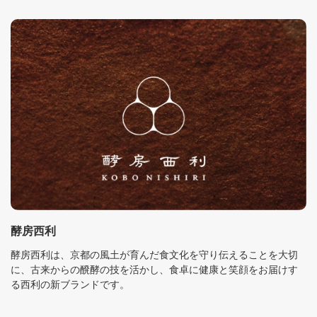
酵房西利
酵房西利は、京都の風土が育んだ食文化を守り伝えることを大切
に、古来からの醗酵の技を活かし、食卓に健康と笑顔をお届けす
る西利の新ブランドです。