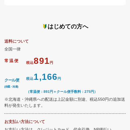
はじめての方へ
送料について
全国一律
891
常温便
税込
円
1,166
税込
円
クール便
(冷蔵・冷凍)
（常温便：891円＋クール便手数料：275円）
※北海道・沖縄県への配送は上記金額に別途、税込550円の追加送
料が発生いたします。
お支払い方法について
お支払い方法は、クレジットカード、代金引換、NP後払い、