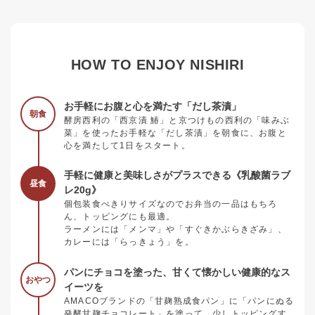
HOW TO ENJOY NISHIRI
お手軽にお腹と心を満たす「だし茶漬」
朝食
酵房西利の「西京漬 鰆」と京つけもの西利の「味みぶ
菜」を使ったお手軽な「だし茶漬」を朝食に、お腹と
心を満たして1日をスタート。
手軽に健康と美味しさがプラスできる《乳酸菌ラブ
昼食
レ20g》
個包装食べきりサイズなのでお弁当の一品はもちろ
ん、トッピングにも最適。
ラーメンには「メンマ」や「すぐきかぶらきざみ」、
カレーには「らっきょう」を。
パンにチョコを塗った、甘くて懐かしい健康的なス
おやつ
イーツを
AMACOブランドの「甘麹熟成食パン」に「パンにぬる
発酵甘麹チョコレート」を塗って、少しトッピングす