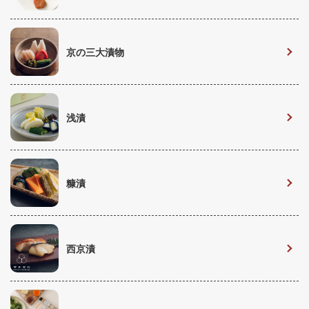
京の三大漬物
浅漬
糠漬
西京漬