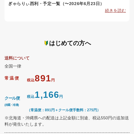
ぎゃらりぃ西利・予定一覧（〜2026年6月23日）
続きを読む
はじめての方へ
送料について
全国一律
891
常温便
税込
円
1,166
税込
円
クール便
(冷蔵・冷凍)
（常温便：891円＋クール便手数料：275円）
※北海道・沖縄県への配送は上記金額に別途、税込550円の追加送
料が発生いたします。