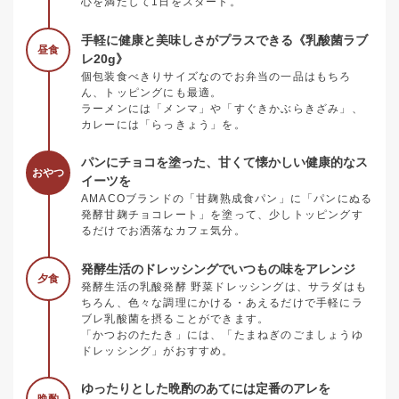
心を満たして1日をスタート。
手軽に健康と美味しさがプラスできる《乳酸菌ラブ
昼食
レ20g》
個包装食べきりサイズなのでお弁当の一品はもちろ
ん、トッピングにも最適。
ラーメンには「メンマ」や「すぐきかぶらきざみ」、
カレーには「らっきょう」を。
パンにチョコを塗った、甘くて懐かしい健康的なス
おやつ
イーツを
AMACOブランドの「甘麹熟成食パン」に「パンにぬる
発酵甘麹チョコレート」を塗って、少しトッピングす
るだけでお洒落なカフェ気分。
発酵生活のドレッシングでいつもの味をアレンジ
夕食
発酵生活の乳酸発酵 野菜ドレッシングは、サラダはも
ちろん、色々な調理にかける・あえるだけで手軽にラ
ブレ乳酸菌を摂ることができます。
「かつおのたたき」には、「たまねぎのごましょうゆ
ドレッシング」がおすすめ。
ゆったりとした晩酌のあてには定番のアレを
晩酌