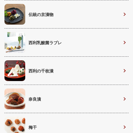
伝統の京漬物
西利乳酸菌ラブレ
西利の千枚漬
奈良漬
梅干