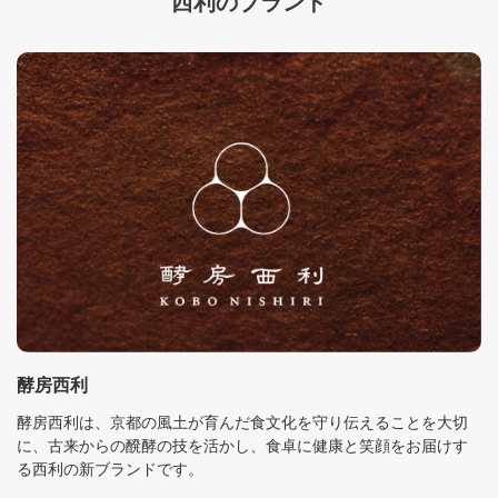
西利のブランド
酵房西利
酵房西利は、京都の風土が育んだ食文化を守り伝えることを大切
に、古来からの醗酵の技を活かし、食卓に健康と笑顔をお届けす
る西利の新ブランドです。