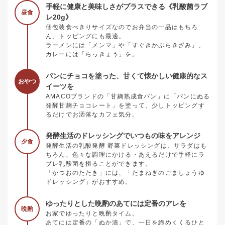
手軽に健康と美味しさがプラスできる《乳酸菌ラブ
昼食
レ20g》
個包装食べきりサイズなのでお弁当の一品はもちろ
ん、トッピングにも最適。
ラーメンには「メンマ」や「すぐきかぶらきざみ」、
カレーには「らっきょう」を。
パンにチョコを塗った、甘くて懐かしい健康的なス
おやつ
イーツを
AMACOブランドの「甘麹熟成食パン」に「パンにぬる
発酵甘麹チョコレート」を塗って、少しトッピングす
るだけでお洒落なカフェ気分。
発酵生活のドレッシングでいつもの味をアレンジ
夕食
発酵生活の乳酸発酵 野菜ドレッシングは、サラダはも
ちろん、色々な調理にかける・あえるだけで手軽にラ
ブレ乳酸菌を摂ることができます。
「かつおのたたき」には、「たまねぎのごましょうゆ
ドレッシング」がおすすめ。
ゆったりとした晩酌のあてには定番のアレを
晩酌
お家でゆったりと晩酌タイム。
あてには定番の「ぬか漬」で、一日を締めくくるひと