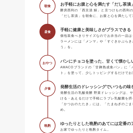
お手軽にお腹と心を満たす「だし茶漬
朝食
酵房西利の「西京漬 鰆」と京つけもの西利
「だし茶漬」を朝食に、お腹と心を満たして
手軽に健康と美味しさがプラスできる《
昼食
個包装食べきりサイズなのでお弁当の一品は
ラーメンには「メンマ」や「すぐきかぶらき
う」を。
パンにチョコを塗った、甘くて懐かし
おやつ
AMACOブランドの「甘麹熟成食パン」に
ト」を塗って、少しトッピングするだけでお
発酵生活のドレッシングでいつもの味
夕食
発酵生活の乳酸発酵 野菜ドレッシングは、
ける・あえるだけで手軽にラブレ乳酸菌を摂
「かつおのたたき」には、「たまねぎのごま
め。
ゆったりとした晩酌のあてには定番の
晩酌
お家でゆったりと晩酌タイム。