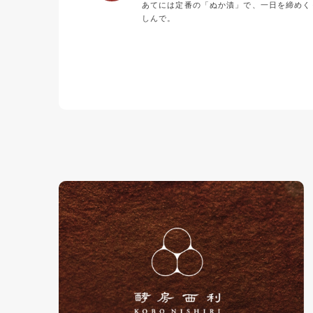
あてには定番の「ぬか漬」で、一日を締めく
しんで。