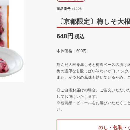
商品番号
1293
〔京都限定〕梅しそ大根 
648
税込
本体価格：600円
刻んだ大根を赤しそと梅肉ベースの漬け
梅の濃厚な甘酸っぱい味わいが口いっぱ
また、かつおの風味も効いているため、
◎ご自宅お届けの場合、ご注文いただい
してお届けいたします。
※包装紙・ビニールをお選びいただくこ
い。
のし・包装・