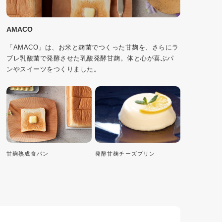
AMACO
「AMACO」は、お米と麹菌でつくった甘麹を、さらにラ
ブレ乳酸菌で発酵させた乳酸発酵甘麹。体と心が喜ぶパ
ンやスイーツをつくりました。
甘麹熟成食パン
発酵甘麹チーズプリン