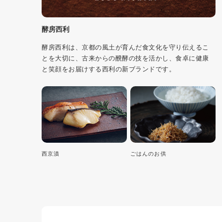
酵房西利
酵房西利は、京都の風土が育んだ食文化を守り伝えるこ
とを大切に、古来からの醗酵の技を活かし、食卓に健康
と笑顔をお届けする西利の新ブランドです。
西京漬
ごはんのお供