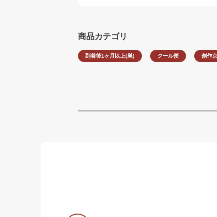
商品カテゴリ
到着後1ヶ月以上(単)
クール便
創作