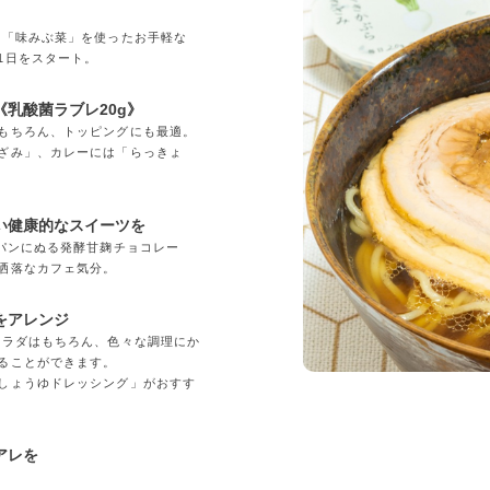
」
の「味みぶ菜」を使ったお手軽な
1日をスタート。
乳酸菌ラブレ20g》
もちろん、トッピングにも最適。
ざみ」、カレーには「らっきょ
い健康的なスイーツを
「パンにぬる発酵甘麹チョコレー
洒落なカフェ気分。
をアレンジ
サラダはもちろん、色々な調理にか
ることができます。
しょうゆドレッシング」がおすす
アレを