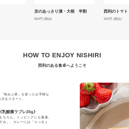
京のあっさり漬・大根 半割
西利のトマト
864
(税込)
594
(税込)
HOW TO ENJOY NISHIRI
西利のある食卓へようこそ
」
の「味みぶ菜」を使ったお手軽な
1日をスタート。
乳酸菌ラブレ20g》
もちろん、トッピングにも最適。
ざみ」、カレーには「らっきょ