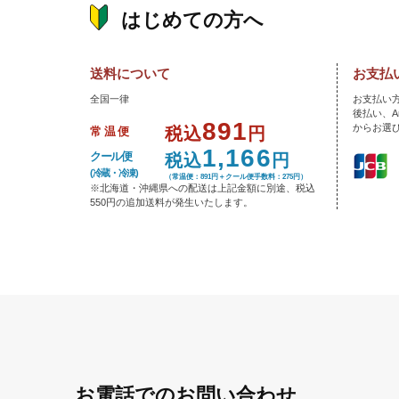
はじめての方へ
送料について
お支払
全国一律
お支払い
後払い、A
891
からお選
税込
円
常温便
1,166
税込
円
クール便
(冷蔵・冷凍)
（常温便：891円＋クール便手数料：275円）
※北海道・沖縄県への配送は上記金額に別途、税込
550円の追加送料が発生いたします。
お電話でのお問い合わせ