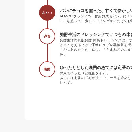
パンにチョコを塗った、甘くて懐かし
おやつ
AMACOブランドの「甘麹熟成食パン」に
ト」を塗って、少しトッピングするだけでお
発酵生活のドレッシングでいつもの味
夕食
発酵生活の乳酸発酵 野菜ドレッシングは、
ける・あえるだけで手軽にラブレ乳酸菌を摂
「かつおのたたき」には、「たまねぎのごま
め。
ゆったりとした晩酌のあてには定番の
晩酌
お家でゆったりと晩酌タイム。
あてには定番の「ぬか漬」で、一日を締めく
しんで。