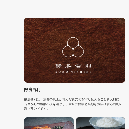
酵房西利
酵房西利は、京都の風土が育んだ食文化を守り伝えることを大切に、
古来からの醗酵の技を活かし、食卓に健康と笑顔をお届けする西利の
新ブランドです。