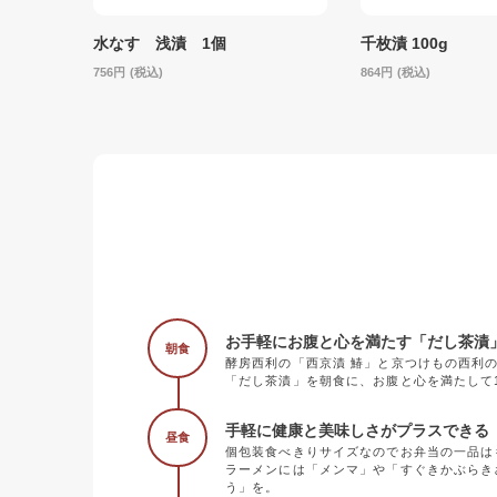
水なす 浅漬 1個
千枚漬 100g
756
(税込)
864
(税込)
お手軽にお腹と心を満たす「だし茶漬
朝食
酵房西利の「西京漬 鰆」と京つけもの西利
「だし茶漬」を朝食に、お腹と心を満たして
手軽に健康と美味しさがプラスできる《
昼食
個包装食べきりサイズなのでお弁当の一品は
ラーメンには「メンマ」や「すぐきかぶらき
う」を。