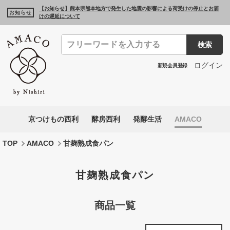
【お知らせ】熊本県熊本地方で発生した地震の影響による荷受けの停止とお届
お知らせ
けの遅延について
検索
ログイン
新規会員登録
京つけもの西利
酵房西利
発酵生活
AMACO
TOP
AMACO
甘麹熟成食パン
甘麹熟成食パン
商品一覧