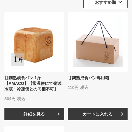
おすすめ順
甘麹熟成食パン 1斤
甘麹熟成食パン専用箱
【AMACO】【常温便にて発送:
110
税込
冷蔵・冷凍便との同梱不可】
864
税込
詳細を見る
カートに入れる