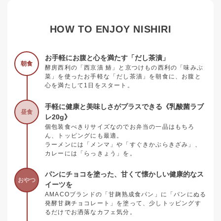
HOW TO ENJOY NISHIRI
お手軽にお腹と心を満たす「だし茶漬」
朝食
酵房西利の「西京漬 鰆」と京つけもの西利の「味みぶ
菜」を使ったお手軽な「だし茶漬」を朝食に、お腹と
心を満たして1日をスタート。
手軽に健康と美味しさがプラスできる《乳酸菌ラブ
昼食
レ20g》
個包装食べきりサイズなのでお弁当の一品はもちろ
ん、トッピングにも最適。
ラーメンには「メンマ」や「すぐきかぶらきざみ」、
カレーには「らっきょう」を。
パンにチョコを塗った、甘くて懐かしい健康的なス
おやつ
イーツを
AMACOブランドの「甘麹熟成食パン」に「パンにぬる
発酵甘麹チョコレート」を塗って、少しトッピングす
るだけでお洒落なカフェ気分。