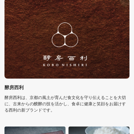
酵房西利
酵房西利は、京都の風土が育んだ食文化を守り伝えることを大切
に、古来からの醗酵の技を活かし、食卓に健康と笑顔をお届けす
る西利の新ブランドです。