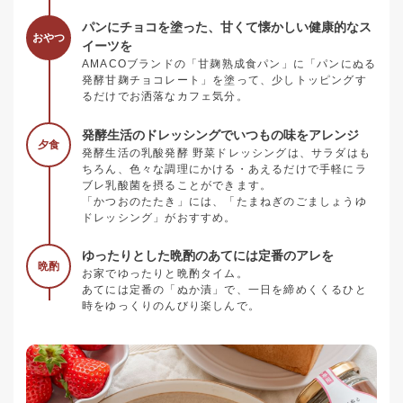
パンにチョコを塗った、甘くて懐かしい健康的なス
おやつ
イーツを
AMACOブランドの「甘麹熟成食パン」に「パンにぬる
発酵甘麹チョコレート」を塗って、少しトッピングす
るだけでお洒落なカフェ気分。
発酵生活のドレッシングでいつもの味をアレンジ
夕食
発酵生活の乳酸発酵 野菜ドレッシングは、サラダはも
ちろん、色々な調理にかける・あえるだけで手軽にラ
ブレ乳酸菌を摂ることができます。
「かつおのたたき」には、「たまねぎのごましょうゆ
ドレッシング」がおすすめ。
ゆったりとした晩酌のあてには定番のアレを
晩酌
お家でゆったりと晩酌タイム。
あてには定番の「ぬか漬」で、一日を締めくくるひと
時をゆっくりのんびり楽しんで。