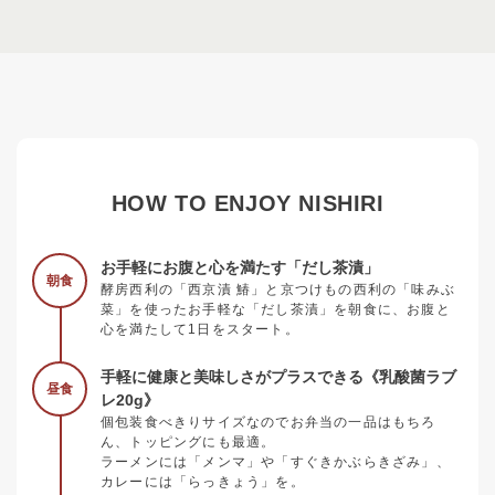
HOW TO ENJOY NISHIRI
お手軽にお腹と心を満たす「だし茶漬」
朝食
酵房西利の「西京漬 鰆」と京つけもの西利の「味みぶ
菜」を使ったお手軽な「だし茶漬」を朝食に、お腹と
心を満たして1日をスタート。
手軽に健康と美味しさがプラスできる《乳酸菌ラブ
昼食
レ20g》
個包装食べきりサイズなのでお弁当の一品はもちろ
ん、トッピングにも最適。
ラーメンには「メンマ」や「すぐきかぶらきざみ」、
カレーには「らっきょう」を。