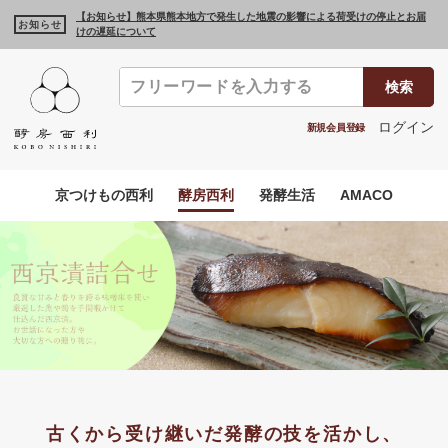
【お知らせ】熊本県熊本地方で発生した地震の影響による荷受けの停止とお届
お知らせ
けの遅延について
検索
ログイン
新規会員登録
京つけもの西利
酵房西利
発酵生活
AMACO
古くから受け継いだ
発酵の技を活かし、