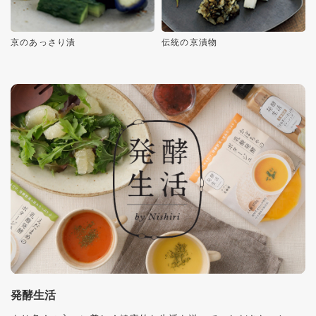
京のあっさり漬
伝統の京漬物
発酵生活