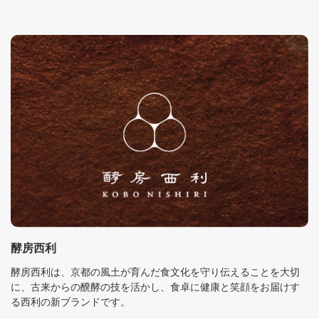
酵房西利
酵房西利は、京都の風土が育んだ食文化を守り伝えることを大切
に、古来からの醗酵の技を活かし、食卓に健康と笑顔をお届けす
る西利の新ブランドです。