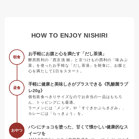
HOW TO ENJOY NISHIRI
お手軽にお腹と心を満たす「だし茶漬」
朝食
酵房西利の「西京漬 鰆」と京つけもの西利の「味みぶ
菜」を使ったお手軽な「だし茶漬」を朝食に、お腹と
心を満たして1日をスタート。
手軽に健康と美味しさがプラスできる《乳酸菌ラブ
昼食
レ20g》
個包装食べきりサイズなのでお弁当の一品はもちろ
ん、トッピングにも最適。
ラーメンには「メンマ」や「すぐきかぶらきざみ」、
カレーには「らっきょう」を。
パンにチョコを塗った、甘くて懐かしい健康的なス
おやつ
イーツを