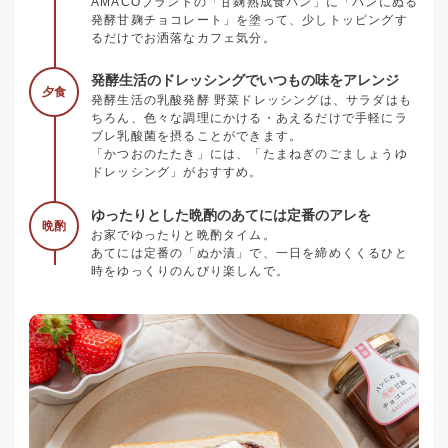
AMACOブランドの「甘麹熟成食パン」に「パンにぬる
発酵甘麹チョコレート」を塗って、少しトッピングす
るだけでお洒落なカフェ気分。
発酵生活のドレッシングでいつもの味をアレンジ
夕食
発酵生活の乳酸発酵 野菜ドレッシングは、サラダはも
ちろん、色々な調理にかける・あえるだけで手軽にラ
ブレ乳酸菌を摂ることができます。
「かつおのたたき」には、「たまねぎのごましょうゆ
ドレッシング」がおすすめ。
ゆったりとした晩酌のあてには定番のアレを
晩酌
お家でゆったりと晩酌タイム。
あてには定番の「ぬか漬」で、一日を締めくくるひと
時をゆっくりのんびり楽しんで。