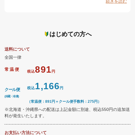
続きを読む
はじめての方へ
送料について
全国一律
891
常温便
税込
円
1,166
税込
円
クール便
(冷蔵・冷凍)
（常温便：891円＋クール便手数料：275円）
※北海道・沖縄県への配送は上記金額に別途、税込550円の追加送
料が発生いたします。
お支払い方法について