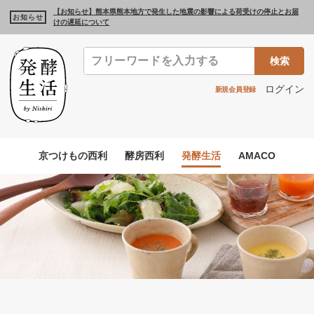
【お知らせ】熊本県熊本地方で発生した地震の影響による荷受けの停止とお届
お知らせ
けの遅延について
検索
ログイン
新規会員登録
京つけもの西利
酵房西利
発酵生活
AMACO