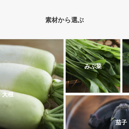
素材から選ぶ
みぶ菜
大根
茄子