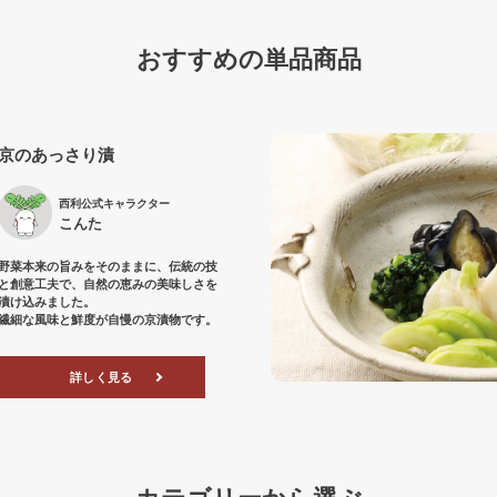
おすすめの単品商品
京のあっさり漬
西利公式キャラクター
こんた
野菜本来の旨みをそのままに、伝統の技
と創意工夫で、自然の恵みの美味しさを
漬け込みました。
繊細な風味と鮮度が自慢の京漬物です。
詳しく見る