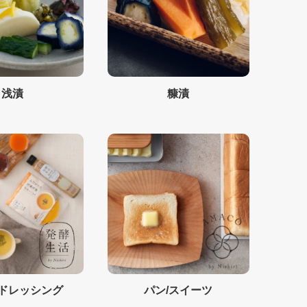
浅漬
糠漬
/ドレッシング
パン/スイーツ