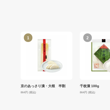
京のあっさり漬・大根 半割
千枚漬 100g
864
(税込)
864
(税込)