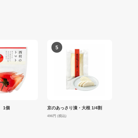
 1個
京のあっさり漬・大根 1/4割
496
(税込)