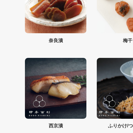
奈良漬
梅干
西京漬
ふりかけ/