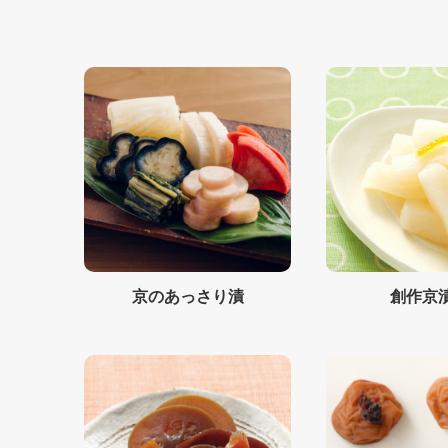
京のあっさり漬
創作京