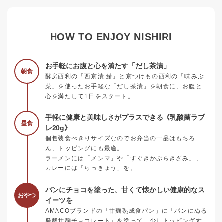
HOW TO ENJOY NISHIRI
お手軽にお腹と心を満たす「だし茶漬」
朝食
酵房西利の「西京漬 鰆」と京つけもの西利の「味みぶ
菜」を使ったお手軽な「だし茶漬」を朝食に、お腹と
心を満たして1日をスタート。
手軽に健康と美味しさがプラスできる《乳酸菌ラブ
昼食
レ20g》
個包装食べきりサイズなのでお弁当の一品はもちろ
ん、トッピングにも最適。
ラーメンには「メンマ」や「すぐきかぶらきざみ」、
カレーには「らっきょう」を。
パンにチョコを塗った、甘くて懐かしい健康的なス
おやつ
イーツを
AMACOブランドの「甘麹熟成食パン」に「パンにぬる
発酵甘麹チョコレート」を塗って、少しトッピングす