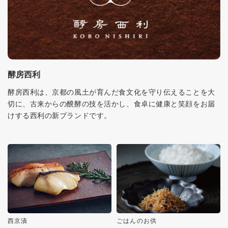
酵房西利
酵房西利は、京都の風土が育んだ食文化を守り伝えることを大
切に、古来からの醗酵の技を活かし、食卓に健康と笑顔をお届
けする西利の新ブランドです。
西京漬
ごはんのお供