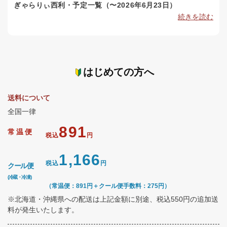
ぎゃらりぃ西利・予定一覧（〜2026年6月23日）
続きを読む
はじめての方へ
送料について
全国一律
891
常温便
税込
円
1,166
税込
円
クール便
(冷蔵・冷凍)
（常温便：891円＋クール便手数料：275円）
※北海道・沖縄県への配送は上記金額に別途、税込550円の追加送
料が発生いたします。