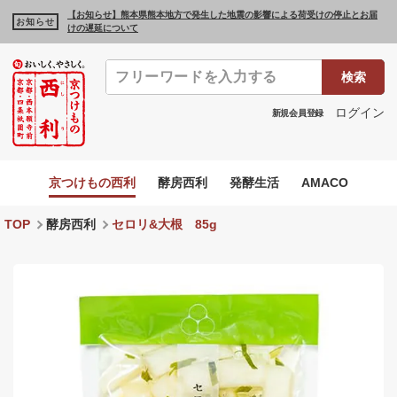
【お知らせ】熊本県熊本地方で発生した地震の影響による荷受けの停止とお届
お知らせ
けの遅延について
検索
ログイン
新規会員登録
京つけもの西利
酵房西利
発酵生活
AMACO
TOP
酵房西利
セロリ&大根 85g