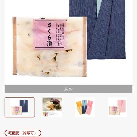
あお
あお
ぴんく
宅配便（冷蔵可）