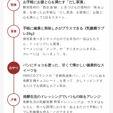
お手軽にお腹と心を満たす「だし茶漬」
朝食
酵房西利の「西京漬 鰆」と京つけもの西利の「味みぶ
菜」を使ったお手軽な「だし茶漬」を朝食に、お腹と
心を満たして1日をスタート。
手軽に健康と美味しさがプラスできる《乳酸菌ラブ
昼食
レ20g》
個包装食べきりサイズなのでお弁当の一品はもちろ
ん、トッピングにも最適。
ラーメンには「メンマ」や「すぐきかぶらきざみ」、
カレーには「らっきょう」を。
パンにチョコを塗った、甘くて懐かしい健康的なス
おやつ
イーツを
AMACOブランドの「甘麹熟成食パン」に「パンにぬる
発酵甘麹チョコレート」を塗って、少しトッピングす
るだけでお洒落なカフェ気分。
発酵生活のドレッシングでいつもの味をアレンジ
夕食
発酵生活の乳酸発酵 野菜ドレッシングは、サラダはも
ちろん、色々な調理にかける・あえるだけで手軽にラ
ブレ乳酸菌を摂ることができます。