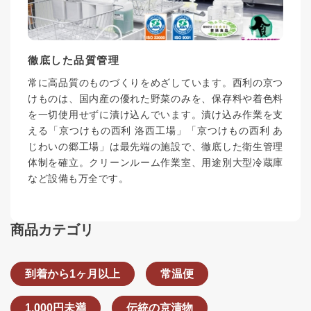
徹底した品質管理
常に高品質のものづくりをめざしています。西利の京つ
けものは、国内産の優れた野菜のみを、保存料や着色料
を一切使用せずに漬け込んでいます。漬け込み作業を支
える「京つけもの西利 洛西工場」「京つけもの西利 あ
じわいの郷工場」は最先端の施設で、徹底した衛生管理
体制を確立。クリーンルーム作業室、用途別大型冷蔵庫
など設備も万全です。
商品カテゴリ
到着から1ヶ月以上
常温便
1,000円未満
伝統の京漬物