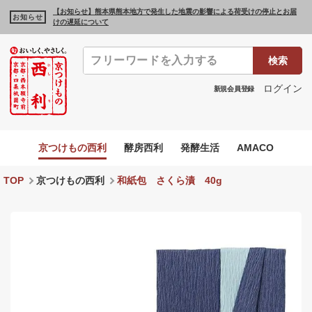
【お知らせ】熊本県熊本地方で発生した地震の影響による荷受けの停止とお届
お知らせ
けの遅延について
検索
ログイン
新規会員登録
京つけもの西利
酵房西利
発酵生活
AMACO
TOP
京つけもの西利
和紙包 さくら漬 40g