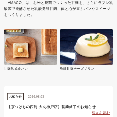
「AMACO」は、お米と麹菌でつくった甘麹を、さらにラブレ乳
酸菌で発酵させた乳酸発酵甘麹。体と心が喜ぶパンやスイーツ
をつくりました。
甘麹熟成食パン
発酵甘麹チーズプリン
お知らせ
2026.08.03
【京つけもの西利 大丸神戸店】営業終了のお知らせ
続きを読む