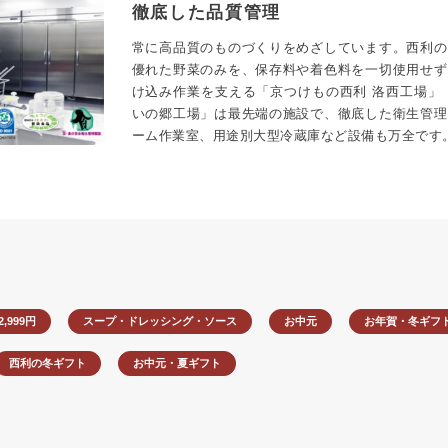
徹底した品質管理
常に高品質のものづくりをめざしています。西利の
優れた野菜のみを、保存料や着色料を一切使用せず
け込み作業を支える「京つけもの西利 洛西工場」
いの郷工場」は最先端の施設で、徹底した衛生管理
ーム作業室、用途別大型冷蔵庫など設備も万全です
2,999円
スープ・ドレッシング・ソース
お中元
お年賀・冬ギフ
西利の冬ギフト
お中元・夏ギフト