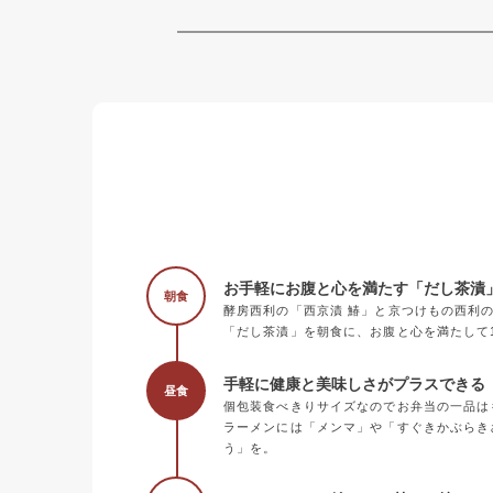
お手軽にお腹と心を満たす「だし茶漬
朝食
酵房西利の「西京漬 鰆」と京つけもの西利
「だし茶漬」を朝食に、お腹と心を満たして
手軽に健康と美味しさがプラスできる《
昼食
個包装食べきりサイズなのでお弁当の一品は
ラーメンには「メンマ」や「すぐきかぶらき
う」を。