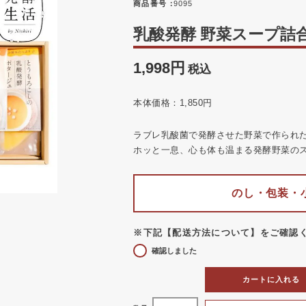
商品番号
9095
乳酸発酵 野菜スープ詰合せ
1,998
税込
本体価格：1,850円
ラブレ乳酸菌で発酵させた野菜で作られ
ホッと一息、心も体も温まる発酵野菜の
のし・包装・
※下記【配送方法について】をご確認
確認しました
カートに入れる