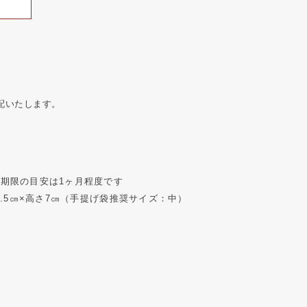
配いたします。
期限の目安は1ヶ月程度です
30.5㎝×高さ7㎝（手提げ袋推奨サイズ：中）