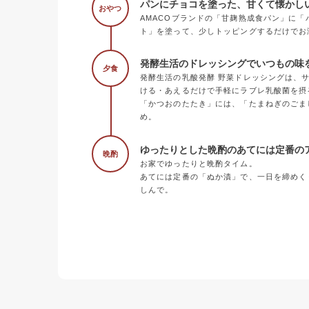
パンにチョコを塗った、甘くて懐かし
おやつ
AMACOブランドの「甘麹熟成食パン」に
ト」を塗って、少しトッピングするだけでお
発酵生活のドレッシングでいつもの味
夕食
発酵生活の乳酸発酵 野菜ドレッシングは、
ける・あえるだけで手軽にラブレ乳酸菌を摂
「かつおのたたき」には、「たまねぎのごま
め。
ゆったりとした晩酌のあてには定番の
晩酌
お家でゆったりと晩酌タイム。
あてには定番の「ぬか漬」で、一日を締めく
しんで。