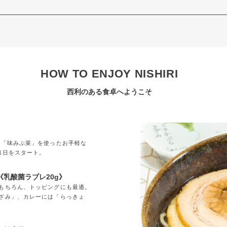
HOW TO ENJOY NISHIRI
西利のある食卓へようこそ
」
の「味みぶ菜」を使ったお手軽な
1日をスタート。
乳酸菌ラブレ20g》
もちろん、トッピングにも最適。
ざみ」、カレーには「らっきょ