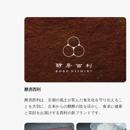
酵房西利
酵房西利は、京都の風土が育んだ食文化を守り伝えるこ
とを大切に、古来からの醗酵の技を活かし、食卓に健康
と笑顔をお届けする西利の新ブランドです。