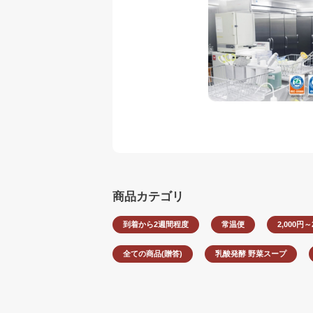
商品カテゴリ
到着から2週間程度
常温便
2,000円～
全ての商品(贈答)
乳酸発酵 野菜スープ