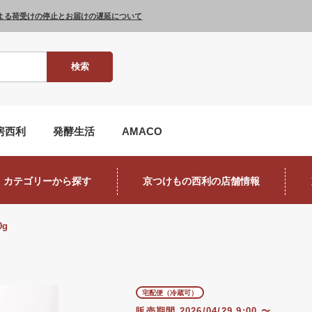
よる荷受けの停止とお届けの遅延について
検索
房西利
発酵生活
AMACO
カテゴリーから探す
京つけもの西利の店舗情報
0g
宅配便（冷蔵可）
販売期間
2026/04/29 9:00
〜