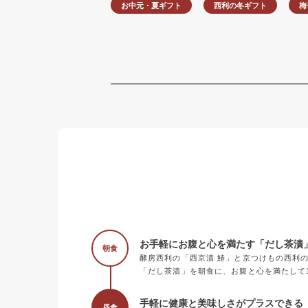
お中元・夏ギフト
西利の冬ギフト
梅
お手軽にお腹と心を満たす「だし茶漬
朝食
酵房西利の「西京漬 鰆」と京つけもの西利
「だし茶漬」を朝食に、お腹と心を満たして
手軽に健康と美味しさがプラスできる《
昼食