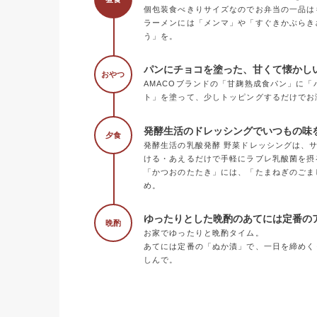
個包装食べきりサイズなのでお弁当の一品は
ラーメンには「メンマ」や「すぐきかぶらき
う」を。
パンにチョコを塗った、甘くて懐かし
おやつ
AMACOブランドの「甘麹熟成食パン」に
ト」を塗って、少しトッピングするだけでお
発酵生活のドレッシングでいつもの味
夕食
発酵生活の乳酸発酵 野菜ドレッシングは、
ける・あえるだけで手軽にラブレ乳酸菌を摂
「かつおのたたき」には、「たまねぎのごま
め。
ゆったりとした晩酌のあてには定番の
晩酌
お家でゆったりと晩酌タイム。
あてには定番の「ぬか漬」で、一日を締めく
しんで。