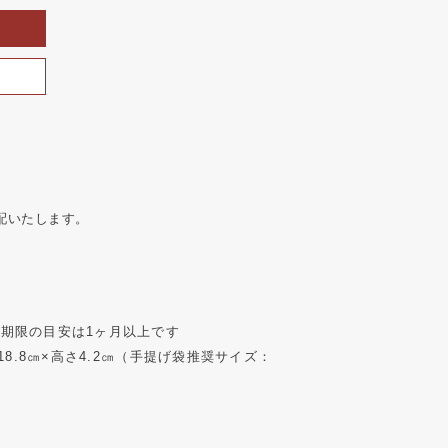
配いたします。
期限の目安は1ヶ月以上です
横18.8㎝×高さ4.2㎝（手提げ袋推奨サイズ：