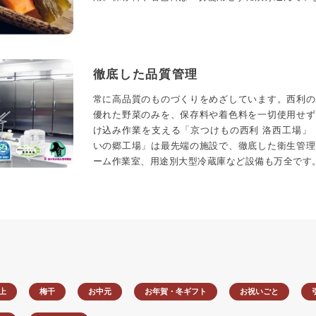
徹底した品質管理
常に高品質のものづくりをめざしています。西利の
優れた野菜のみを、保存料や着色料を一切使用せず
け込み作業を支える「京つけもの西利 洛西工場」
いの郷工場」は最先端の施設で、徹底した衛生管理
ーム作業室、用途別大型冷蔵庫など設備も万全です
以上
梅干
お中元
お年賀・冬ギフト
お祝いごと