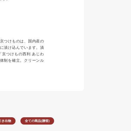
京つけものは、国内産の
に漬け込んでいます。漬
「京つけもの西利 あじわ
体制を確立。クリーンル
。
引き出物
全ての商品(贈答)