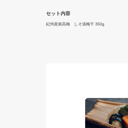
セット内容
紀州産南高梅 しそ漬梅干 350g