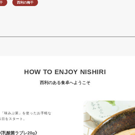
干
西利の梅干
HOW TO ENJOY NISHIRI
西利のある食卓へようこそ
」
の「味みぶ菜」を使ったお手軽な
1日をスタート。
乳酸菌ラブレ20g》