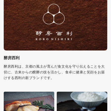
酵房西利
酵房西利は、京都の風土が育んだ食文化を守り伝えることを大
切に、古来からの醗酵の技を活かし、食卓に健康と笑顔をお届
けする西利の新ブランドです。