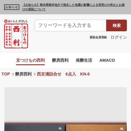
【お知らせ】熊本県熊本地方で発生した地震の影響による荷受けの停止とお届
お知らせ
けの遅延について
検索
ログイン
新規会員登録
京つけもの西利
酵房西利
発酵生活
AMACO
TOP
酵房西利
西京漬詰合せ 6点入 KN-6