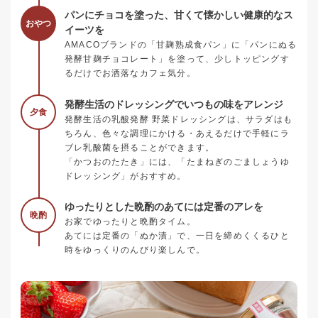
パンにチョコを塗った、甘くて懐かしい健康的なス
おやつ
イーツを
AMACOブランドの「甘麹熟成食パン」に「パンにぬる
発酵甘麹チョコレート」を塗って、少しトッピングす
るだけでお洒落なカフェ気分。
発酵生活のドレッシングでいつもの味をアレンジ
夕食
発酵生活の乳酸発酵 野菜ドレッシングは、サラダはも
ちろん、色々な調理にかける・あえるだけで手軽にラ
ブレ乳酸菌を摂ることができます。
「かつおのたたき」には、「たまねぎのごましょうゆ
ドレッシング」がおすすめ。
ゆったりとした晩酌のあてには定番のアレを
晩酌
お家でゆったりと晩酌タイム。
あてには定番の「ぬか漬」で、一日を締めくくるひと
時をゆっくりのんびり楽しんで。