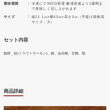
賞味期限
冷凍にて365日程度 解凍直後より1週間ま
で美味しく召し上がれます
サイズ
縦21.1㎝×横43㎝×高さ3㎝（手提げ袋推奨
サイズ：大）
セット内容
銀鱈、鮭(トラウトサーモン)、鰆、金目鯛、甘鯛、鶏
商品詳細