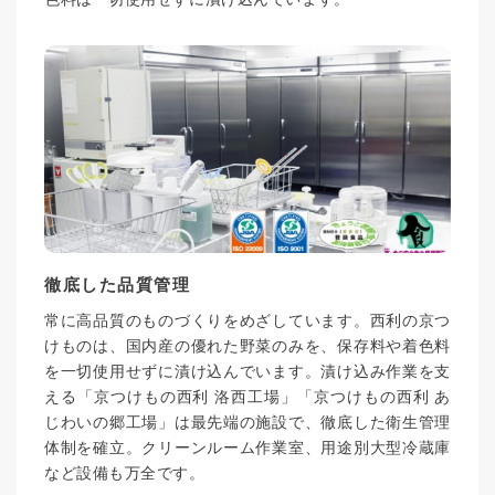
徹底した品質管理
常に高品質のものづくりをめざしています。西利の京つ
けものは、国内産の優れた野菜のみを、保存料や着色料
を一切使用せずに漬け込んでいます。漬け込み作業を支
える「京つけもの西利 洛西工場」「京つけもの西利 あ
じわいの郷工場」は最先端の施設で、徹底した衛生管理
体制を確立。クリーンルーム作業室、用途別大型冷蔵庫
など設備も万全です。