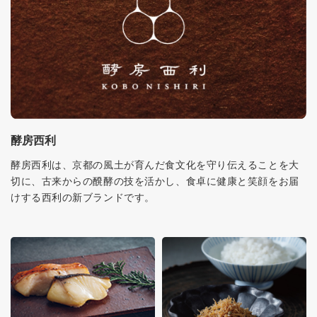
酵房西利
酵房西利は、京都の風土が育んだ食文化を守り伝えることを大
切に、古来からの醗酵の技を活かし、食卓に健康と笑顔をお届
けする西利の新ブランドです。