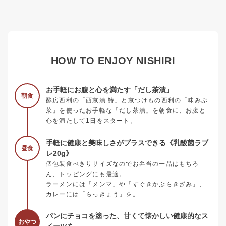
HOW TO ENJOY NISHIRI
お手軽にお腹と心を満たす「だし茶漬」
朝食
酵房西利の「西京漬 鰆」と京つけもの西利の「味みぶ
菜」を使ったお手軽な「だし茶漬」を朝食に、お腹と
心を満たして1日をスタート。
手軽に健康と美味しさがプラスできる《乳酸菌ラブ
昼食
レ20g》
個包装食べきりサイズなのでお弁当の一品はもちろ
ん、トッピングにも最適。
ラーメンには「メンマ」や「すぐきかぶらきざみ」、
カレーには「らっきょう」を。
パンにチョコを塗った、甘くて懐かしい健康的なス
おやつ