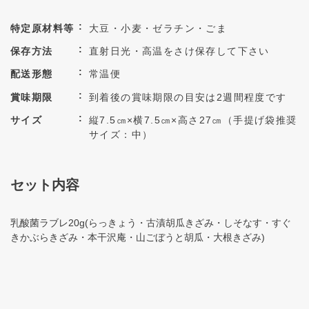
特定原材料等
大豆・小麦・ゼラチン・ごま
保存方法
直射日光・高温をさけ保存して下さい
配送形態
常温便
賞味期限
到着後の賞味期限の目安は2週間程度です
サイズ
縦7.5㎝×横7.5㎝×高さ27㎝（手提げ袋推奨
サイズ：中）
セット内容
乳酸菌ラブレ20g(らっきょう・古漬胡瓜きざみ・しそなす・すぐ
きかぶらきざみ・本干沢庵・山ごぼうと胡瓜・大根きざみ)