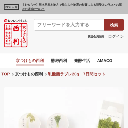
【お知らせ】熊本県熊本地方で発生した地震の影響による荷受けの停止とお届
お知らせ
けの遅延について
検索
ログイン
新規会員登録
京つけもの西利
酵房西利
発酵生活
AMACO
TOP
京つけもの西利
乳酸菌ラブレ20g 7日間セット