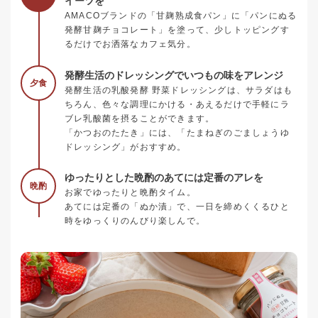
イーツを
AMACOブランドの「甘麹熟成食パン」に「パンにぬる
発酵甘麹チョコレート」を塗って、少しトッピングす
るだけでお洒落なカフェ気分。
発酵生活のドレッシングでいつもの味をアレンジ
夕食
発酵生活の乳酸発酵 野菜ドレッシングは、サラダはも
ちろん、色々な調理にかける・あえるだけで手軽にラ
ブレ乳酸菌を摂ることができます。
「かつおのたたき」には、「たまねぎのごましょうゆ
ドレッシング」がおすすめ。
ゆったりとした晩酌のあてには定番のアレを
晩酌
お家でゆったりと晩酌タイム。
あてには定番の「ぬか漬」で、一日を締めくくるひと
時をゆっくりのんびり楽しんで。