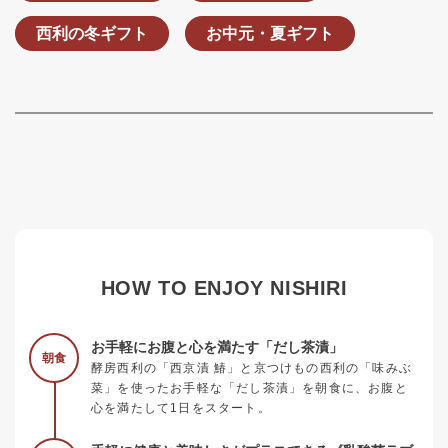
西利の冬ギフト
お中元・夏ギフト
HOW TO ENJOY NISHIRI
お手軽にお腹と心を満たす「だし茶漬」
朝食
酵房西利の「西京漬 鰆」と京つけもの西利の「味みぶ
菜」を使ったお手軽な「だし茶漬」を朝食に、お腹と
心を満たして1日をスタート。