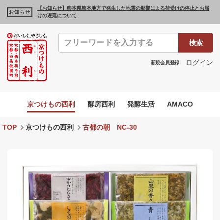
【お知らせ】熊本県熊本地方で発生した地震の影響による荷受けの停止とお届
お知らせ
けの遅延について
検索
ログイン
新規会員登録
京つけもの西利
酵房西利
発酵生活
AMACO
TOP
京つけもの西利
古都の朝 NC-30