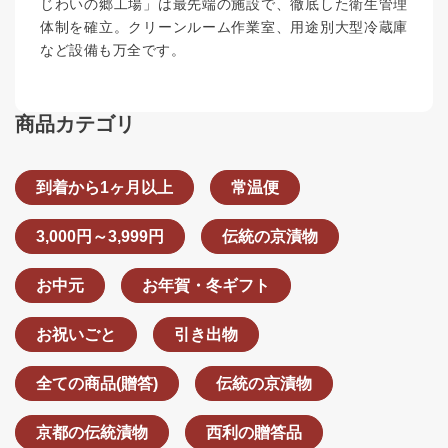
じわいの郷工場」は最先端の施設で、徹底した衛生管理
体制を確立。クリーンルーム作業室、用途別大型冷蔵庫
など設備も万全です。
商品カテゴリ
到着から1ヶ月以上
常温便
3,000円～3,999円
伝統の京漬物
お中元
お年賀・冬ギフト
お祝いごと
引き出物
全ての商品(贈答)
伝統の京漬物
京都の伝統漬物
西利の贈答品