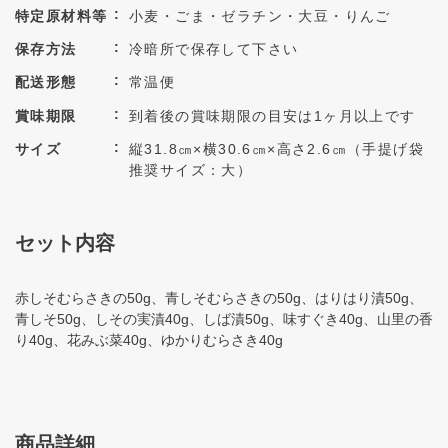
特定原材料等
小麦・ごま・ゼラチン・大豆・りんご
保存方法
冷暗所で保存して下さい
配送形態
常温便
賞味期限
到着後の賞味期限の目安は1ヶ月以上です
サイズ
縦31.8㎝×横30.6㎝×高さ2.6㎝（手提げ袋
推奨サイズ：大）
セット内容
赤しそむらさきの50g、青しそむらさきの50g、はりはり漬50g、
青しそ50g、しその実漬40g、しば漬50g、味すぐき40g、山里の香
り40g、花みぶ菜40g、ゆかりむらさき40g
商品詳細