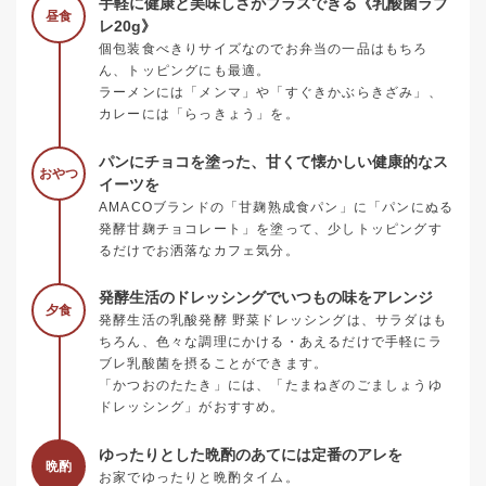
手軽に健康と美味しさがプラスできる《乳酸菌ラブ
昼食
レ20g》
個包装食べきりサイズなのでお弁当の一品はもちろ
ん、トッピングにも最適。
ラーメンには「メンマ」や「すぐきかぶらきざみ」、
カレーには「らっきょう」を。
パンにチョコを塗った、甘くて懐かしい健康的なス
おやつ
イーツを
AMACOブランドの「甘麹熟成食パン」に「パンにぬる
発酵甘麹チョコレート」を塗って、少しトッピングす
るだけでお洒落なカフェ気分。
発酵生活のドレッシングでいつもの味をアレンジ
夕食
発酵生活の乳酸発酵 野菜ドレッシングは、サラダはも
ちろん、色々な調理にかける・あえるだけで手軽にラ
ブレ乳酸菌を摂ることができます。
「かつおのたたき」には、「たまねぎのごましょうゆ
ドレッシング」がおすすめ。
ゆったりとした晩酌のあてには定番のアレを
晩酌
お家でゆったりと晩酌タイム。