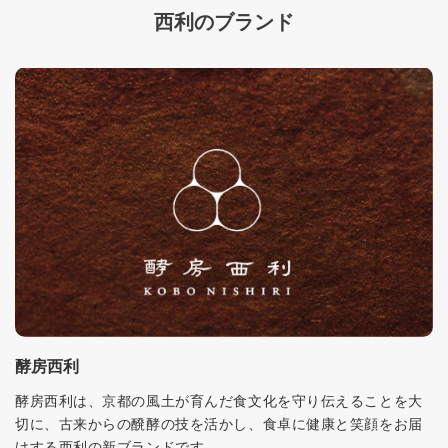
西利のブランド
酵房西利
酵房西利は、京都の風土が育んだ食文化を守り伝えることを大
切に、古来からの醗酵の技を活かし、食卓に健康と笑顔をお届
けする西利の新ブランドです。