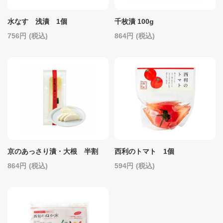
水なす 浅漬 1個
千枚漬 100g
756
(税込)
864
(税込)
京のあっさり漬・大根 半割
西利のトマト 1個
864
(税込)
594
(税込)