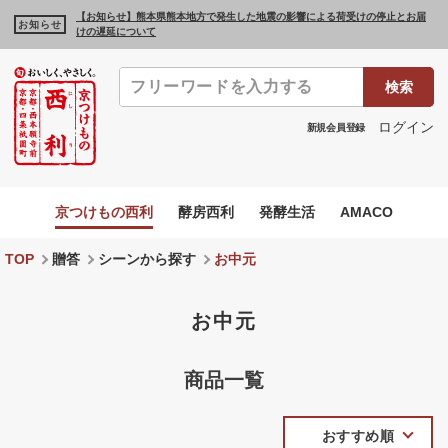
【お知らせ】熊本県熊本地方で発生した地震の影響による荷受けの停止とお届
お知らせ
けの遅延について
検索
ログイン
新規会員登録
京つけもの西利
酵房西利
発酵生活
AMACO
TOP
贈答
シーンから探す
お中元
お中元
商品一覧
おすすめ順