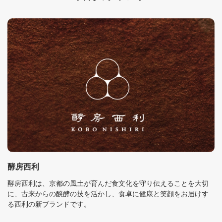
酵房西利
酵房西利は、京都の風土が育んだ食文化を守り伝えることを大切
に、古来からの醗酵の技を活かし、食卓に健康と笑顔をお届けす
る西利の新ブランドです。