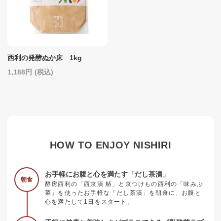
西利の発酵ぬか床 1kg
1,188
(税込)
HOW TO ENJOY NISHIRI
お手軽にお腹と心を満たす「だし茶漬」
朝食
酵房西利の「西京漬 鰆」と京つけもの西利の「味みぶ
菜」を使ったお手軽な「だし茶漬」を朝食に、お腹と
心を満たして1日をスタート。