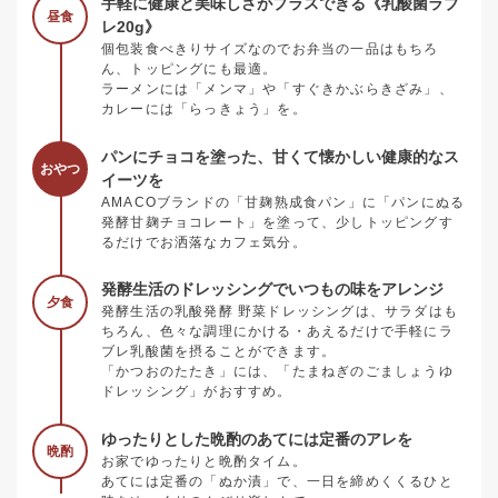
手軽に健康と美味しさがプラスできる《乳酸菌ラブ
昼食
レ20g》
個包装食べきりサイズなのでお弁当の一品はもちろ
ん、トッピングにも最適。
ラーメンには「メンマ」や「すぐきかぶらきざみ」、
カレーには「らっきょう」を。
パンにチョコを塗った、甘くて懐かしい健康的なス
おやつ
イーツを
AMACOブランドの「甘麹熟成食パン」に「パンにぬる
発酵甘麹チョコレート」を塗って、少しトッピングす
るだけでお洒落なカフェ気分。
発酵生活のドレッシングでいつもの味をアレンジ
夕食
発酵生活の乳酸発酵 野菜ドレッシングは、サラダはも
ちろん、色々な調理にかける・あえるだけで手軽にラ
ブレ乳酸菌を摂ることができます。
「かつおのたたき」には、「たまねぎのごましょうゆ
ドレッシング」がおすすめ。
ゆったりとした晩酌のあてには定番のアレを
晩酌
お家でゆったりと晩酌タイム。
あてには定番の「ぬか漬」で、一日を締めくくるひと