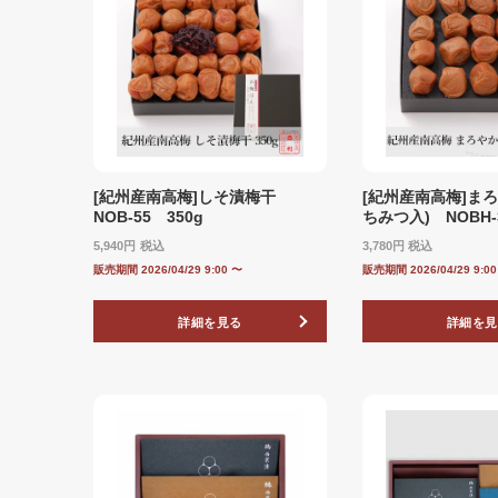
[紀州産南高梅]しそ漬梅干
[紀州産南高梅]ま
NOB-55 350g
ちみつ入) NOBH‐
5,940
税込
3,780
税込
販売期間
2026/04/29 9:00
〜
販売期間
2026/04/29 9:0
詳細を見る
詳細を見