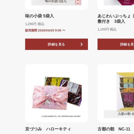
味の小袋 5袋入
あじわいぷっちょ 
敷付き 3袋入
1,296
税込
1,100
税込
販売期間
2026/04/29 9:00
〜
詳細を見る
詳細を見
京づつみ ハローキティ
古都の朝 NC-11