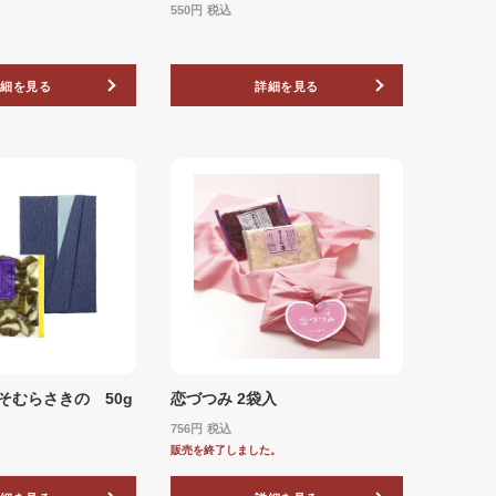
550
税込
詳細を見る
詳細を見る
そむらさきの 50g
恋づつみ 2袋入
756
税込
販売を終了しました。