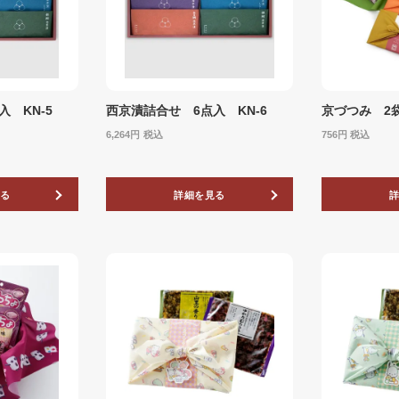
 KN-5
西京漬詰合せ 6点入 KN-6
京づつみ 2
6,264
税込
756
税込
る
詳細を見る