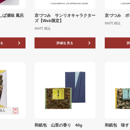
しば漬味 風呂
京づつみ サンリオキャラクター
京づつみ ポ
ズ【Web限定】
880
税込
880
税込
る
詳細を見る
和紙包 山里の香り 40g
和紙包 味す