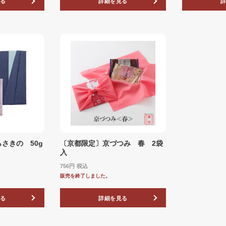
る
詳細を見る
さきの 50g
〔京都限定〕京づつみ 春 2袋
入
756
税込
販売を終了しました。
る
詳細を見る