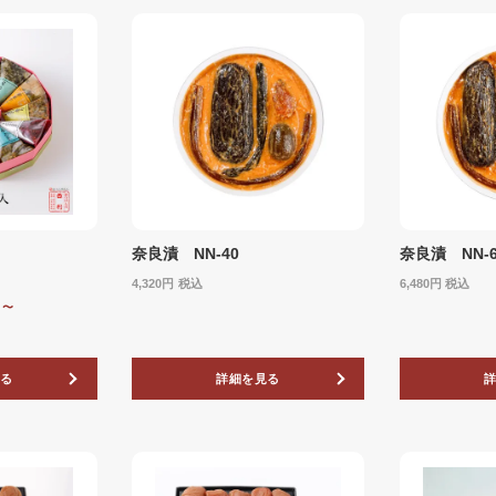
奈良漬 NN-40
奈良漬 NN-6
4,320
税込
6,480
税込
0
〜
る
詳細を見る