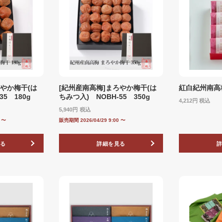
ろやか梅干(は
[紀州産南高梅]まろやか梅干(は
紅白紀州南高梅
35 180g
ちみつ入) NOBH‐55 350g
4,212
税込
5,940
税込
0
〜
販売期間
2026/04/29 9:00
〜
る
詳細を見る