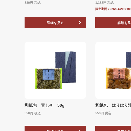
880
税込
1,188
税込
販売期間
2026/04/29 9:0
詳細を見る
詳細を見
和紙包 青しそ 50g
和紙包 はりはり漬
550
税込
550
税込