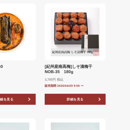
0
[紀州産南高梅]しそ漬梅干
NOB‐35 180g
3,780
税込
販売期間
2026/04/29 9:00
〜
詳細を見る
詳細を見る