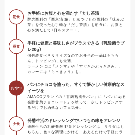
お手軽にお腹と心を満たす「だし茶漬」
朝食
酵房西利の「西京漬 鰆」と京つけもの西利の「味みぶ
菜」を使ったお手軽な「だし茶漬」を朝食に、お腹と
心を満たして1日をスタート。
手軽に健康と美味しさがプラスできる《乳酸菌ラブ
昼食
レ20g》
個包装食べきりサイズなのでお弁当の一品はもちろ
ん、トッピングにも最適。
ラーメンには「メンマ」や「すぐきかぶらきざみ」、
カレーには「らっきょう」を。
パンにチョコを塗った、甘くて懐かしい健康的なス
おやつ
イーツを
AMACOブランドの「甘麹熟成食パン」に「パンにぬる
発酵甘麹チョコレート」を塗って、少しトッピングす
るだけでお洒落なカフェ気分。
発酵生活のドレッシングでいつもの味をアレンジ
夕食
発酵生活の乳酸発酵 野菜ドレッシングは、サラダはも
ちろん、色々な調理にかける・あえるだけで手軽にラ