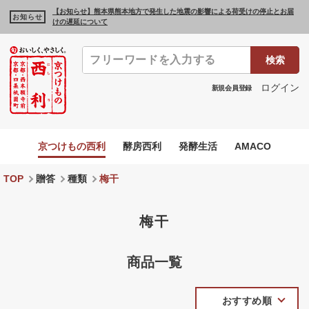
【お知らせ】熊本県熊本地方で発生した地震の影響による荷受けの停止とお届
お知らせ
けの遅延について
検索
ログイン
新規会員登録
京つけもの西利
酵房西利
発酵生活
AMACO
TOP
贈答
種類
梅干
梅干
商品一覧
おすすめ順