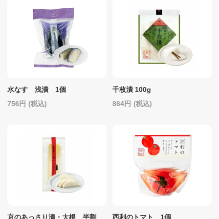
水なす 浅漬 1個
千枚漬 100g
756
(税込)
864
(税込)
京のあっさり漬・大根 半割
西利のトマト 1個