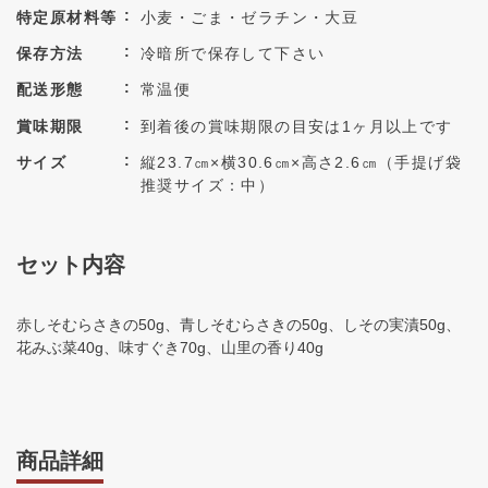
特定原材料等
小麦・ごま・ゼラチン・大豆
保存方法
冷暗所で保存して下さい
配送形態
常温便
賞味期限
到着後の賞味期限の目安は1ヶ月以上です
サイズ
縦23.7㎝×横30.6㎝×高さ2.6㎝（手提げ袋
推奨サイズ：中）
セット内容
赤しそむらさきの50g、青しそむらさきの50g、しその実漬50g、
花みぶ菜40g、味すぐき70g、山里の香り40g
商品詳細