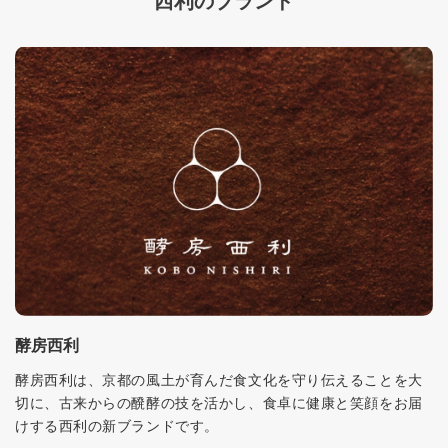
西利のブランド
酵房西利
酵房西利は、京都の風土が育んだ食文化を守り伝えることを大
切に、古来からの醗酵の技を活かし、食卓に健康と笑顔をお届
けする西利の新ブランドです。