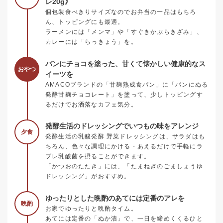
レ20g》
個包装食べきりサイズなのでお弁当の一品はもちろ
ん、トッピングにも最適。
ラーメンには「メンマ」や「すぐきかぶらきざみ」、
カレーには「らっきょう」を。
パンにチョコを塗った、甘くて懐かしい健康的なス
おやつ
イーツを
AMACOブランドの「甘麹熟成食パン」に「パンにぬる
発酵甘麹チョコレート」を塗って、少しトッピングす
るだけでお洒落なカフェ気分。
発酵生活のドレッシングでいつもの味をアレンジ
夕食
発酵生活の乳酸発酵 野菜ドレッシングは、サラダはも
ちろん、色々な調理にかける・あえるだけで手軽にラ
ブレ乳酸菌を摂ることができます。
「かつおのたたき」には、「たまねぎのごましょうゆ
ドレッシング」がおすすめ。
ゆったりとした晩酌のあてには定番のアレを
晩酌
お家でゆったりと晩酌タイム。
あてには定番の「ぬか漬」で、一日を締めくくるひと