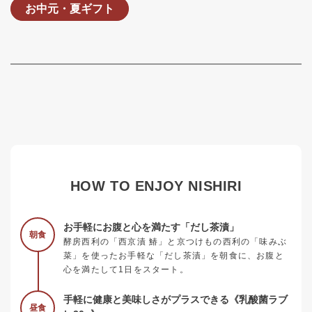
お中元・夏ギフト
HOW TO ENJOY NISHIRI
お手軽にお腹と心を満たす「だし茶漬」
朝食
酵房西利の「西京漬 鰆」と京つけもの西利の「味みぶ
菜」を使ったお手軽な「だし茶漬」を朝食に、お腹と
心を満たして1日をスタート。
手軽に健康と美味しさがプラスできる《乳酸菌ラブ
昼食