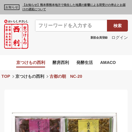
【お知らせ】熊本県熊本地方で発生した地震の影響による荷受けの停止とお届
お知らせ
けの遅延について
検索
ログイン
新規会員登録
京つけもの西利
酵房西利
発酵生活
AMACO
TOP
京つけもの西利
古都の朝 NC-20