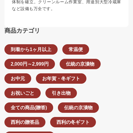
体制を確立。クリーンルーム作業室、用途別大型冷蔵庫
など設備も万全です。
商品カテゴリ
到着から1ヶ月以上
常温便
2,000円～2,999円
伝統の京漬物
お中元
お年賀・冬ギフト
お祝いごと
引き出物
全ての商品(贈答)
伝統の京漬物
西利の贈答品
西利の冬ギフト