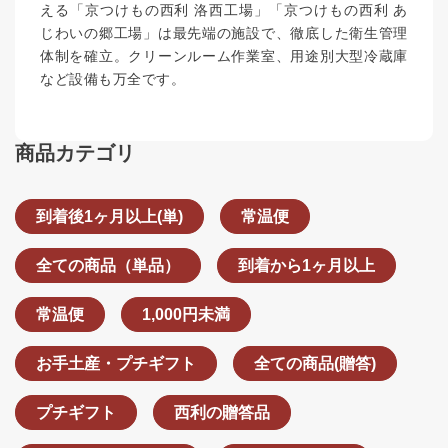
える「京つけもの西利 洛西工場」「京つけもの西利 あ
じわいの郷工場」は最先端の施設で、徹底した衛生管理
体制を確立。クリーンルーム作業室、用途別大型冷蔵庫
など設備も万全です。
商品カテゴリ
到着後1ヶ月以上(単)
常温便
全ての商品（単品）
到着から1ヶ月以上
常温便
1,000円未満
お手土産・プチギフト
全ての商品(贈答)
プチギフト
西利の贈答品