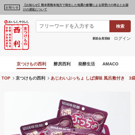
【お知らせ】熊本県熊本地方で発生した地震の影響による荷受けの停止とお届
お知らせ
けの遅延について
検索
ログイン
新規会員登録
京つけもの西利
酵房西利
発酵生活
AMACO
TOP
京つけもの西利
あじわいぷっちょ しば漬味 風呂敷付き 3