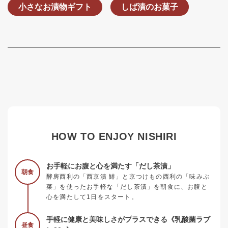
小さなお漬物ギフト
しば漬のお菓子
HOW TO ENJOY NISHIRI
お手軽にお腹と心を満たす「だし茶漬」
朝食
酵房西利の「西京漬 鰆」と京つけもの西利の「味みぶ
菜」を使ったお手軽な「だし茶漬」を朝食に、お腹と
心を満たして1日をスタート。
手軽に健康と美味しさがプラスできる《乳酸菌ラブ
昼食