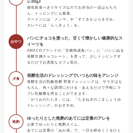
レ20g》
個包装食べきりサイズなのでお弁当の一品はもちろ
ん、トッピングにも最適。
ラーメンには「メンマ」や「すぐきかぶらきざみ」、
カレーには「らっきょう」を。
パンにチョコを塗った、甘くて懐かしい健康的なス
おやつ
イーツを
AMACOブランドの「甘麹熟成食パン」に「パンにぬる
発酵甘麹チョコレート」を塗って、少しトッピングす
るだけでお洒落なカフェ気分。
発酵生活のドレッシングでいつもの味をアレンジ
夕食
発酵生活の乳酸発酵 野菜ドレッシングは、サラダはも
ちろん、色々な調理にかける・あえるだけで手軽にラ
ブレ乳酸菌を摂ることができます。
「かつおのたたき」には、「たまねぎのごましょうゆ
ドレッシング」がおすすめ。
ゆったりとした晩酌のあてには定番のアレを
晩酌
お家でゆったりと晩酌タイム。
あてには定番の「ぬか漬」で、一日を締めくくるひと