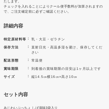
たします。
チェックを入れることによりクール便手数料が加算されますの
で、ご注文確定前に必ずご確認ください。
詳細内容
特定原材料等
乳・大豆・ゼラチン
保存方法
直射日光・高温多湿を避け、保存してくだ
さい
配送形態
常温便
賞味期限
到着後の賞味期限の目安は1ヶ月以上です
サイズ
縦14.5㎝横16㎝×高さ10㎝
セット内容
あじわいぷっちょ しば漬味3袋入り