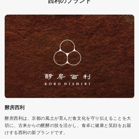
西利のブランド
酵房西利
酵房西利は、京都の風土が育んだ食文化を守り伝えることを大
切に、古来からの醗酵の技を活かし、食卓に健康と笑顔をお届
けする西利の新ブランドです。