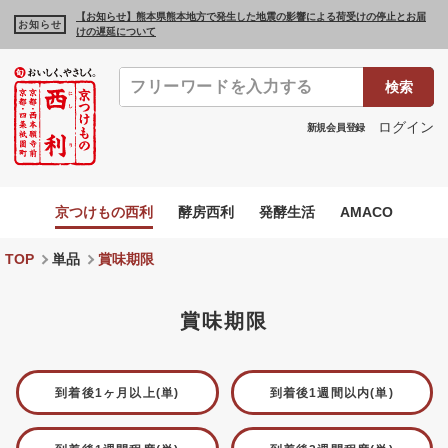
【お知らせ】熊本県熊本地方で発生した地震の影響による荷受けの停止とお届
お知らせ
けの遅延について
検索
ログイン
新規会員登録
京つけもの西利
酵房西利
発酵生活
AMACO
TOP
単品
賞味期限
賞味期限
到着後1ヶ月以上(単)
到着後1週間以内(単)