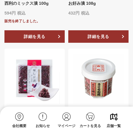
西利のミックス漬 100g
お好み漬 108g
594
税込
432
税込
販売を終了しました。
詳細を見る
詳細を見る
味しば漬 赤しそ仕立 75g
さくらの花漬 50g
594
税込
756
税込
会社概要
お知らせ
マイページ
カートを見る
店舗一覧