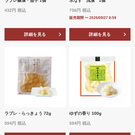
ラブレ糠漬・茄子 1個
水なす 浅漬 1個
432
税込
756
税込
販売期間
〜
2026/09/27 8:59
詳細を見る
詳細を見る
ラブレ・らっきょう 72g
ゆずの香り 100g
594
税込
594
税込