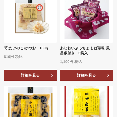
筍(たけのこ)かつお 100g
あじわいぷっちょ しば漬味 風
呂敷付き 3袋入
810
税込
1,100
税込
詳細を見る
詳細を見る