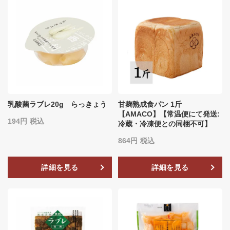
乳酸菌ラブレ20g らっきょう
甘麹熟成食パン 1斤
【AMACO】【常温便にて発送:
194
税込
冷蔵・冷凍便との同梱不可】
864
税込
詳細を見る
詳細を見る