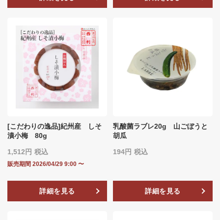
[こだわりの逸品]紀州産 しそ
乳酸菌ラブレ20g 山ごぼうと
漬小梅 80g
胡瓜
1,512
税込
194
税込
販売期間
2026/04/29 9:00
〜
詳細を見る
詳細を見る