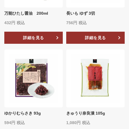
万能ひたし醤油 200ml
長いも ゆず 3切
432
税込
756
税込
詳細を見る
詳細を見る
ゆかりむらさき 93g
きゅうり奈良漬 105g
594
税込
1,080
税込