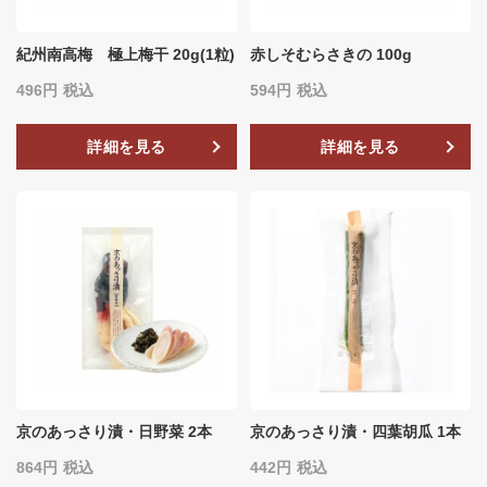
紀州南高梅 極上梅干 20g(1粒)
赤しそむらさきの 100g
496
税込
594
税込
詳細を見る
詳細を見る
京のあっさり漬・日野菜 2本
京のあっさり漬・四葉胡瓜 1本
864
税込
442
税込