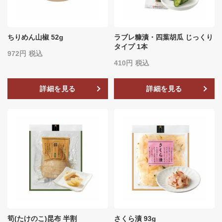
ちりめん山椒 52g
ラブレ糠漬・四葉胡瓜 じっくり
タイプ 1本
972
税込
410
税込
詳細を見る
詳細を見る
筍(たけのこ)昆布 半割
さくら漬 93g