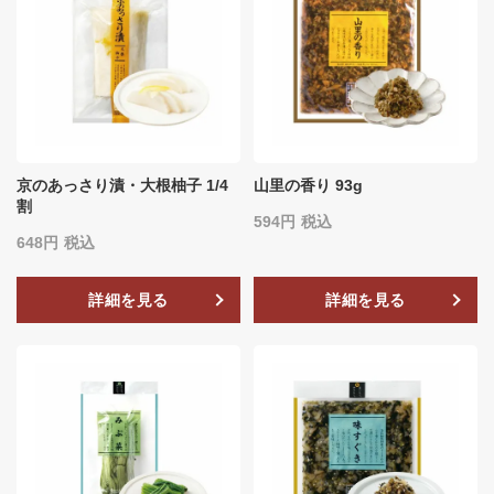
京のあっさり漬・大根柚子 1/4
山里の香り 93g
割
594
税込
648
税込
詳細を見る
詳細を見る