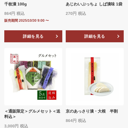
千枚漬 100g
あじわいぷっちょ しば漬味 1袋
864
税込
270
税込
販売期間
2025/10/30 9:00
〜
詳細を見る
詳細を見る
＜通販限定＞グルメセット＜送
京のあっさり漬・大根 半割
料込＞
864
税込
3,000
税込