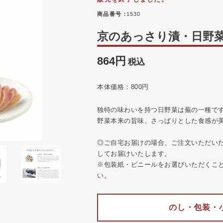
商品番号
1530
京のあっさり漬・日野菜
864
税込
本体価格：800円
独特の味わいを持つ日野菜は蕪の一種で
野菜本来の旨味、さっぱりとした食感が
◎ご自宅お届けの場合、ご注文いただい
してお届けいたします。
※包装紙・ビニールをお選びいただくこ
い。
のし・包装・