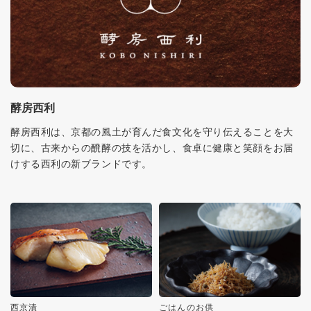
酵房西利
酵房西利は、京都の風土が育んだ食文化を守り伝えることを大
切に、古来からの醗酵の技を活かし、食卓に健康と笑顔をお届
けする西利の新ブランドです。
西京漬
ごはんのお供