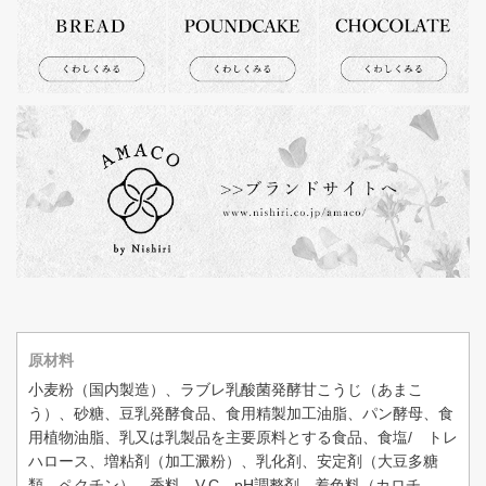
原材料
小麦粉（国内製造）、ラブレ乳酸菌発酵甘こうじ（あまこ
う）、砂糖、豆乳発酵食品、食用精製加工油脂、パン酵母、食
用植物油脂、乳又は乳製品を主要原料とする食品、食塩/ トレ
ハロース、増粘剤（加工澱粉）、乳化剤、安定剤（大豆多糖
類、ペクチン）、香料、V.C、pH調整剤、着色料（カロチ