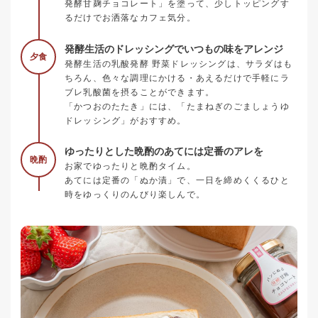
発酵甘麹チョコレート」を塗って、少しトッピングす
るだけでお洒落なカフェ気分。
発酵生活のドレッシングでいつもの味をアレンジ
夕食
発酵生活の乳酸発酵 野菜ドレッシングは、サラダはも
ちろん、色々な調理にかける・あえるだけで手軽にラ
ブレ乳酸菌を摂ることができます。
「かつおのたたき」には、「たまねぎのごましょうゆ
ドレッシング」がおすすめ。
ゆったりとした晩酌のあてには定番のアレを
晩酌
お家でゆったりと晩酌タイム。
あてには定番の「ぬか漬」で、一日を締めくくるひと
時をゆっくりのんびり楽しんで。