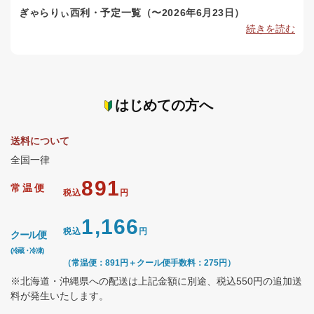
ぎゃらりぃ西利・予定一覧（〜2026年6月23日）
続きを読む
はじめての方へ
送料について
全国一律
891
常温便
税込
円
1,166
税込
円
クール便
(冷蔵・冷凍)
（常温便：891円＋クール便手数料：275円）
※北海道・沖縄県への配送は上記金額に別途、税込550円の追加送
料が発生いたします。