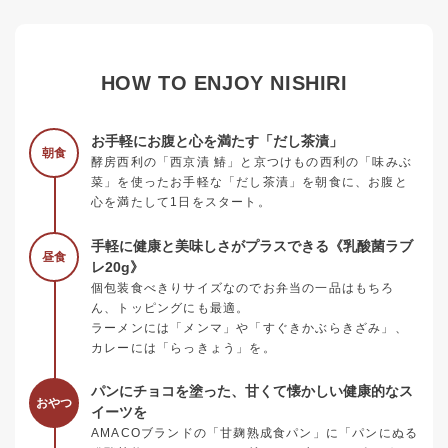
HOW TO ENJOY NISHIRI
お手軽にお腹と心を満たす「だし茶漬」
朝食
酵房西利の「西京漬 鰆」と京つけもの西利の「味みぶ
菜」を使ったお手軽な「だし茶漬」を朝食に、お腹と
心を満たして1日をスタート。
手軽に健康と美味しさがプラスできる《乳酸菌ラブ
昼食
レ20g》
個包装食べきりサイズなのでお弁当の一品はもちろ
ん、トッピングにも最適。
ラーメンには「メンマ」や「すぐきかぶらきざみ」、
カレーには「らっきょう」を。
パンにチョコを塗った、甘くて懐かしい健康的なス
おやつ
イーツを
AMACOブランドの「甘麹熟成食パン」に「パンにぬる