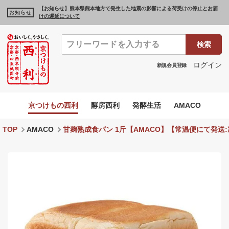
【お知らせ】熊本県熊本地方で発生した地震の影響による荷受けの停止とお届
お知らせ
けの遅延について
検索
ログイン
新規会員登録
京つけもの西利
酵房西利
発酵生活
AMACO
TOP
AMACO
甘麹熟成食パン 1斤【AMACO】【常温便にて発送