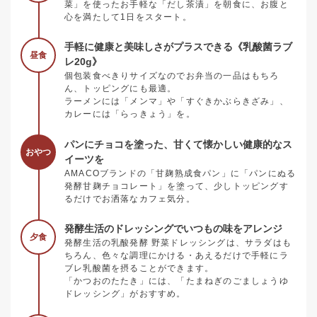
菜」を使ったお手軽な「だし茶漬」を朝食に、お腹と
心を満たして1日をスタート。
手軽に健康と美味しさがプラスできる《乳酸菌ラブ
昼食
レ20g》
個包装食べきりサイズなのでお弁当の一品はもちろ
ん、トッピングにも最適。
ラーメンには「メンマ」や「すぐきかぶらきざみ」、
カレーには「らっきょう」を。
パンにチョコを塗った、甘くて懐かしい健康的なス
おやつ
イーツを
AMACOブランドの「甘麹熟成食パン」に「パンにぬる
発酵甘麹チョコレート」を塗って、少しトッピングす
るだけでお洒落なカフェ気分。
発酵生活のドレッシングでいつもの味をアレンジ
夕食
発酵生活の乳酸発酵 野菜ドレッシングは、サラダはも
ちろん、色々な調理にかける・あえるだけで手軽にラ
ブレ乳酸菌を摂ることができます。
「かつおのたたき」には、「たまねぎのごましょうゆ
ドレッシング」がおすすめ。