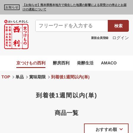
【お知らせ】熊本県熊本地方で発生した地震の影響による荷受けの停止とお届
お知らせ
けの遅延について
検索
ログイン
新規会員登録
京つけもの西利
酵房西利
発酵生活
AMACO
TOP
単品
賞味期限
到着後1週間以内(単)
到着後1週間以内(単)
商品一覧
おすすめ順