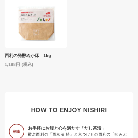
西利の発酵ぬか床 1kg
1,188
(税込)
HOW TO ENJOY NISHIRI
お手軽にお腹と心を満たす「だし茶漬」
朝食
酵房西利の「西京漬 鰆」と京つけもの西利の「味みぶ