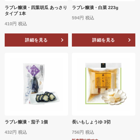
ラブレ糠漬・四葉胡瓜 あっさり
ラブレ糠漬・白菜 223g
タイプ 1本
594
税込
410
税込
詳細を見る
詳細を見る
ラブレ糠漬・茄子 1個
長いもしょうゆ 3切
432
税込
756
税込