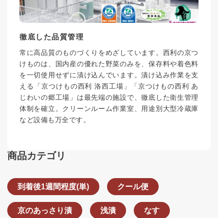
徹底した品質管理
常に高品質のものづくりをめざしています。西利の京つ
けものは、国内産の優れた野菜のみを、保存料や着色料
を一切使用せずに漬け込んでいます。漬け込み作業を支
える「京つけもの西利 洛西工場」「京つけもの西利 あ
じわいの郷工場」は最先端の施設で、徹底した衛生管理
体制を確立。クリーンルーム作業室、用途別大型冷蔵庫
など設備も万全です。
商品カテゴリ
到着後1週間程度(単)
クール便
京のあっさり漬
浅漬
なす