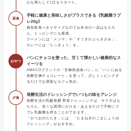
心を満たして1日をスタート。
手軽に健康と美味しさがプラスできる《乳酸菌ラブ
昼食
レ20g》
個包装食べきりサイズなのでお弁当の一品はもちろ
ん、トッピングにも最適。
ラーメンには「メンマ」や「すぐきかぶらきざみ」、
カレーには「らっきょう」を。
パンにチョコを塗った、甘くて懐かしい健康的なス
おやつ
イーツを
AMACOブランドの「甘麹熟成食パン」に「パンにぬる
発酵甘麹チョコレート」を塗って、少しトッピングす
るだけでお洒落なカフェ気分。
発酵生活のドレッシングでいつもの味をアレンジ
夕食
発酵生活の乳酸発酵 野菜ドレッシングは、サラダはも
ちろん、色々な調理にかける・あえるだけで手軽にラ
ブレ乳酸菌を摂ることができます。
「かつおのたたき」には、「たまねぎのごましょうゆ
ドレッシング」がおすすめ。