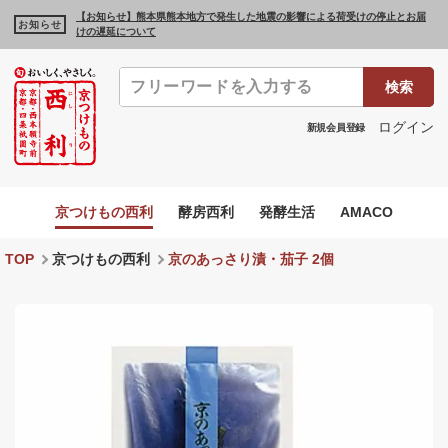
【お知らせ】熊本県熊本地方で発生した地震の影響による荷受けの停止とお届
お知らせ
けの遅延について
検索
ログイン
新規会員登録
京つけもの西利
酵房西利
発酵生活
AMACO
TOP
京つけもの西利
京のあっさり漬・茄子 2個