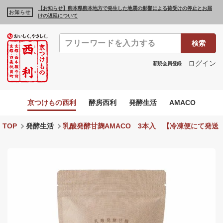
【お知らせ】熊本県熊本地方で発生した地震の影響による荷受けの停止とお届
お知らせ
けの遅延について
検索
ログイン
新規会員登録
京つけもの西利
酵房西利
発酵生活
AMACO
TOP
発酵生活
乳酸発酵甘麹AMACO 3本入 【冷凍便にて発送