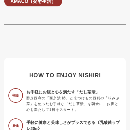
AMACO（発酵生活）
HOW TO ENJOY NISHIRI
お手軽にお腹と心を満たす「だし茶漬」
朝食
酵房西利の「西京漬 鰆」と京つけもの西利の「味みぶ
菜」を使ったお手軽な「だし茶漬」を朝食に、お腹と
心を満たして1日をスタート。
手軽に健康と美味しさがプラスできる《乳酸菌ラブ
昼食
レ20g》