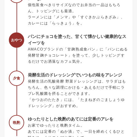
個包装食べきりサイズなのでお弁当の一品はもちろ
ん、トッピングにも最適。
ラーメンには「メンマ」や「すぐきかぶらきざみ」、
カレーには「らっきょう」を。
パンにチョコを塗った、甘くて懐かしい健康的なス
おやつ
イーツを
AMACOブランドの「甘麹熟成食パン」に「パンにぬる
発酵甘麹チョコレート」を塗って、少しトッピングす
るだけでお洒落なカフェ気分。
発酵生活のドレッシングでいつもの味をアレンジ
夕食
発酵生活の乳酸発酵 野菜ドレッシングは、サラダはも
ちろん、色々な調理にかける・あえるだけで手軽にラ
ブレ乳酸菌を摂ることができます。
「かつおのたたき」には、「たまねぎのごましょうゆ
ドレッシング」がおすすめ。
ゆったりとした晩酌のあてには定番のアレを
晩酌
お家でゆったりと晩酌タイム。
あてには定番の「ぬか漬」で、一日を締めくくるひと