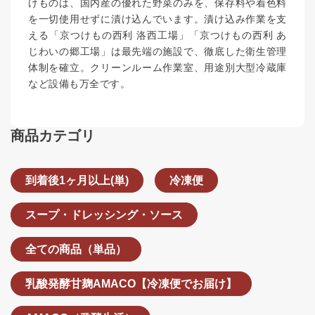
けものは、国内産の優れた野菜のみを、保存料や着色料
を一切使用せずに漬け込んでいます。漬け込み作業を支
える「京つけもの西利 洛西工場」「京つけもの西利 あ
じわいの郷工場」は最先端の施設で、徹底した衛生管理
体制を確立。クリーンルーム作業室、用途別大型冷蔵庫
など設備も万全です。
商品カテゴリ
到着後1ヶ月以上(単)
冷凍便
スープ・ドレッシング・ソース
全ての商品（単品）
乳酸発酵甘麹AMACO【冷凍便でお届け】