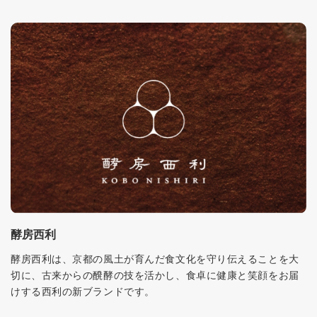
酵房西利
酵房西利は、京都の風土が育んだ食文化を守り伝えることを大
切に、古来からの醗酵の技を活かし、食卓に健康と笑顔をお届
けする西利の新ブランドです。