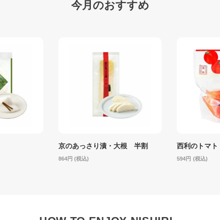
今月のおすすめ
京のあっさり漬・大根 半割
西利のトマト
864
(税込)
594
(税込)