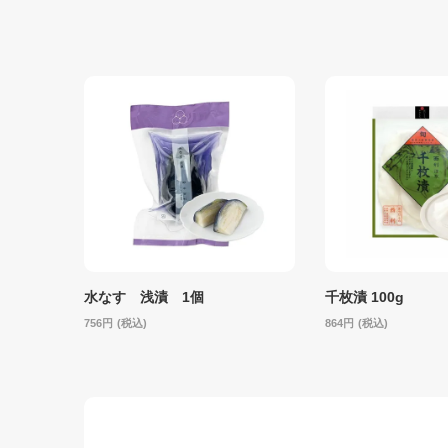
水なす 浅漬 1個
千枚漬 100g
756
(税込)
864
(税込)