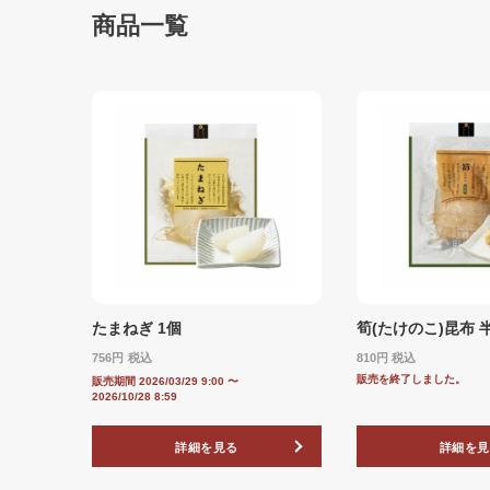
商品一覧
たまねぎ 1個
筍(たけのこ)昆布 
756
税込
810
税込
販売を終了しました。
販売期間
2026/03/29 9:00
〜
2026/10/28 8:59
詳細を見る
詳細を見