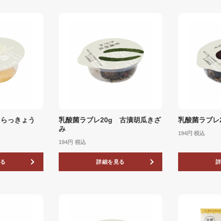
 らっきょう
乳酸菌ラブレ20g 古漬胡瓜きざ
乳酸菌ラブレ
み
194
税込
194
税込
る
詳細を見る