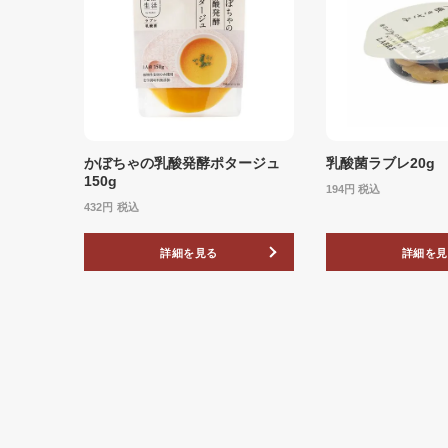
かぼちゃの乳酸発酵ポタージュ
乳酸菌ラブレ20g
150g
194
税込
432
税込
詳細を見る
詳細を見