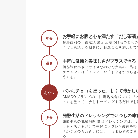
お手軽にお腹と心を満たす「だし茶漬
朝食
酵房西利の「西京漬 鰆」と京つけもの西利
「だし茶漬」を朝食に、お腹と心を満たして
手軽に健康と美味しさがプラスできる《
昼食
個包装食べきりサイズなのでお弁当の一品は
ラーメンには「メンマ」や「すぐきかぶらき
う」を。
パンにチョコを塗った、甘くて懐かし
おやつ
AMACOブランドの「甘麹熟成食パン」に
ト」を塗って、少しトッピングするだけでお
発酵生活のドレッシングでいつもの味
夕食
発酵生活の乳酸発酵 野菜ドレッシングは、
ける・あえるだけで手軽にラブレ乳酸菌を摂
「かつおのたたき」には、「たまねぎのごま
め。