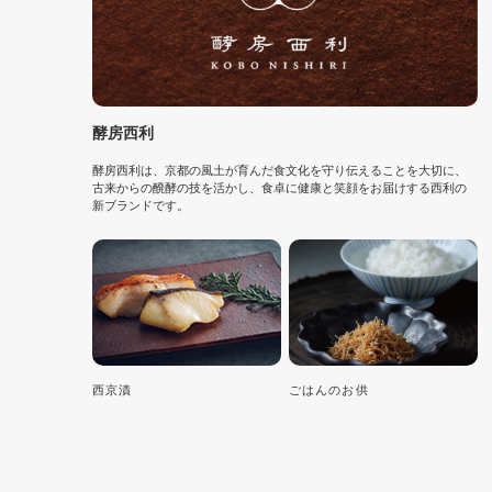
酵房西利
酵房西利は、京都の風土が育んだ食文化を守り伝えることを大切に、
古来からの醗酵の技を活かし、食卓に健康と笑顔をお届けする西利の
新ブランドです。
西京漬
ごはんのお供