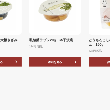
 大根きざみ
乳酸菌ラブレ20g 本干沢庵
とうもろこし
ュ 150g
194
税込
432
税込
る
詳細を見る