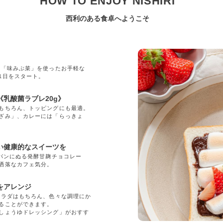
HOW TO ENJOY NISHIRI
西利のある食卓へようこそ
」
の「味みぶ菜」を使ったお手軽な
1日をスタート。
乳酸菌ラブレ20g》
もちろん、トッピングにも最適。
ざみ」、カレーには「らっきょ
い健康的なスイーツを
「パンにぬる発酵甘麹チョコレー
洒落なカフェ気分。
をアレンジ
サラダはもちろん、色々な調理にか
ることができます。
しょうゆドレッシング」がおすす