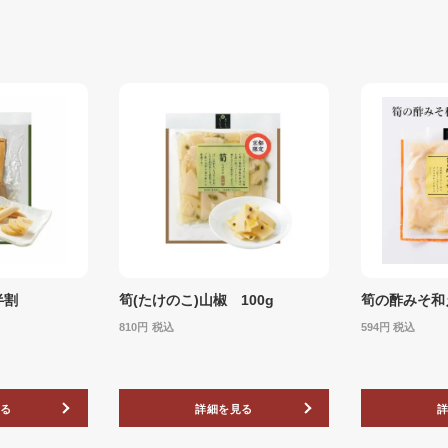
半割
筍(たけのこ)山椒 100g
筍の酢みそ和え
810
税込
594
税込
る
詳細を見る