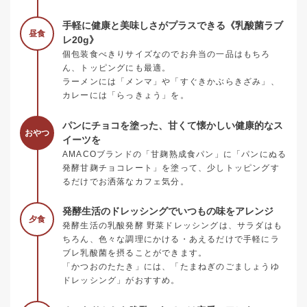
手軽に健康と美味しさがプラスできる《乳酸菌ラブ
昼食
レ20g》
個包装食べきりサイズなのでお弁当の一品はもちろ
ん、トッピングにも最適。
ラーメンには「メンマ」や「すぐきかぶらきざみ」、
カレーには「らっきょう」を。
パンにチョコを塗った、甘くて懐かしい健康的なス
おやつ
イーツを
AMACOブランドの「甘麹熟成食パン」に「パンにぬる
発酵甘麹チョコレート」を塗って、少しトッピングす
るだけでお洒落なカフェ気分。
発酵生活のドレッシングでいつもの味をアレンジ
夕食
発酵生活の乳酸発酵 野菜ドレッシングは、サラダはも
ちろん、色々な調理にかける・あえるだけで手軽にラ
ブレ乳酸菌を摂ることができます。
「かつおのたたき」には、「たまねぎのごましょうゆ
ドレッシング」がおすすめ。