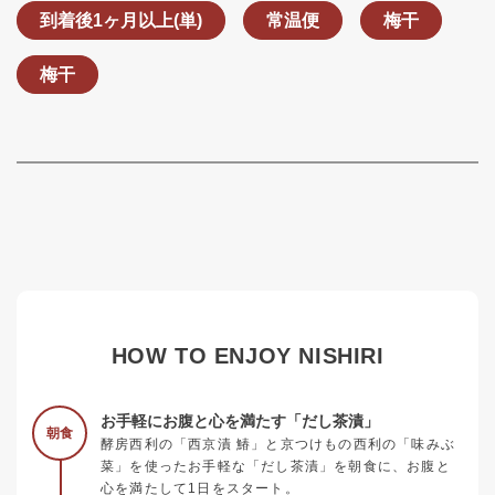
到着後1ヶ月以上(単)
常温便
梅干
梅干
HOW TO ENJOY NISHIRI
お手軽にお腹と心を満たす「だし茶漬」
朝食
酵房西利の「西京漬 鰆」と京つけもの西利の「味みぶ
菜」を使ったお手軽な「だし茶漬」を朝食に、お腹と
心を満たして1日をスタート。