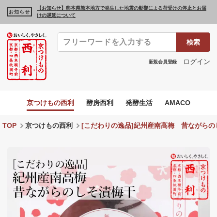
【お知らせ】熊本県熊本地方で発生した地震の影響による荷受けの停止とお届
お知らせ
けの遅延について
検索
ログイン
新規会員登録
京つけもの西利
酵房西利
発酵生活
AMACO
TOP
京つけもの西利
[こだわりの逸品]紀州産南高梅 昔ながらの