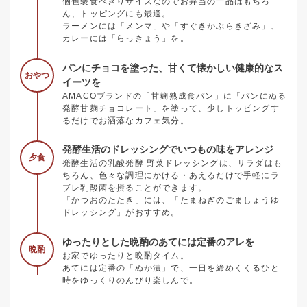
個包装食べきりサイズなのでお弁当の一品はもちろ
ん、トッピングにも最適。
ラーメンには「メンマ」や「すぐきかぶらきざみ」、
カレーには「らっきょう」を。
パンにチョコを塗った、甘くて懐かしい健康的なス
おやつ
イーツを
AMACOブランドの「甘麹熟成食パン」に「パンにぬる
発酵甘麹チョコレート」を塗って、少しトッピングす
るだけでお洒落なカフェ気分。
発酵生活のドレッシングでいつもの味をアレンジ
夕食
発酵生活の乳酸発酵 野菜ドレッシングは、サラダはも
ちろん、色々な調理にかける・あえるだけで手軽にラ
ブレ乳酸菌を摂ることができます。
「かつおのたたき」には、「たまねぎのごましょうゆ
ドレッシング」がおすすめ。
ゆったりとした晩酌のあてには定番のアレを
晩酌
お家でゆったりと晩酌タイム。
あてには定番の「ぬか漬」で、一日を締めくくるひと
時をゆっくりのんびり楽しんで。