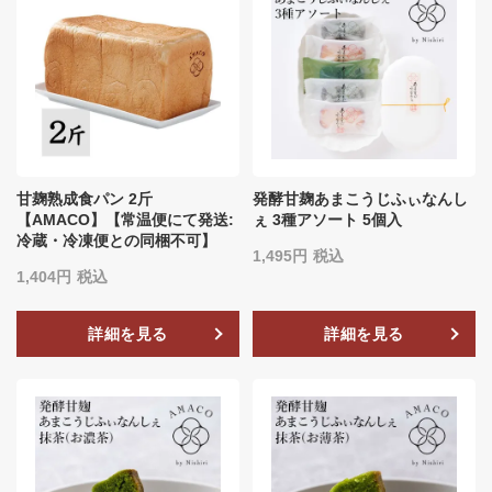
甘麹熟成食パン 2斤
発酵甘麹あまこうじふぃなんし
【AMACO】【常温便にて発送:
ぇ 3種アソート 5個入
冷蔵・冷凍便との同梱不可】
1,495
税込
1,404
税込
詳細を見る
詳細を見る