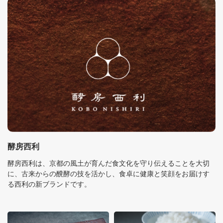
酵房西利
酵房西利は、京都の風土が育んだ食文化を守り伝えることを大切
に、古来からの醗酵の技を活かし、食卓に健康と笑顔をお届けす
る西利の新ブランドです。