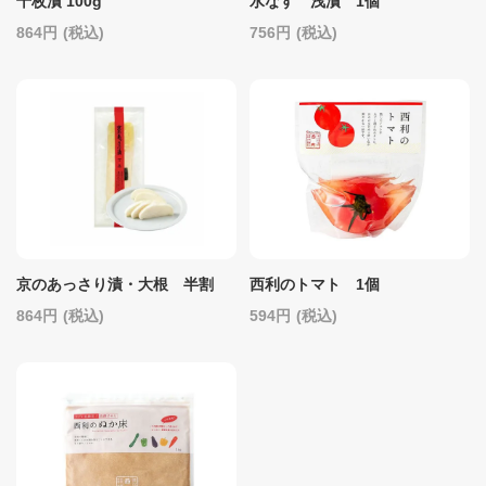
千枚漬 100g
水なす 浅漬 1個
864
(税込)
756
(税込)
京のあっさり漬・大根 半割
西利のトマト 1個
864
(税込)
594
(税込)