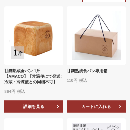
甘麹熟成食パン 1斤
甘麹熟成食パン専用箱
【AMACO】【常温便にて発送:
110
税込
冷蔵・冷凍便との同梱不可】
864
税込
詳細を見る
カートに入れる