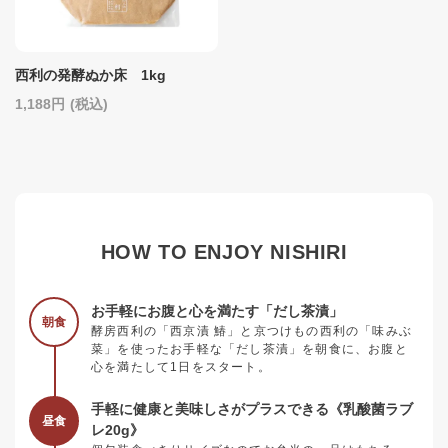
西利の発酵ぬか床 1kg
1,188
(税込)
HOW TO ENJOY NISHIRI
お手軽にお腹と心を満たす「だし茶漬」
朝食
酵房西利の「西京漬 鰆」と京つけもの西利の「味みぶ
菜」を使ったお手軽な「だし茶漬」を朝食に、お腹と
心を満たして1日をスタート。
手軽に健康と美味しさがプラスできる《乳酸菌ラブ
昼食
レ20g》