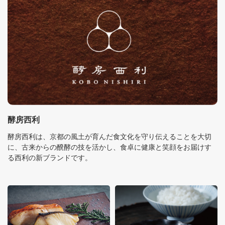
酵房西利
酵房西利は、京都の風土が育んだ食文化を守り伝えることを大切
に、古来からの醗酵の技を活かし、食卓に健康と笑顔をお届けす
る西利の新ブランドです。