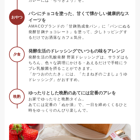
カレーには「らっきょう」を。
パンにチョコを塗った、甘くて懐かしい健康的なス
おやつ
イーツを
AMACOブランドの「甘麹熟成食パン」に「パンにぬる
発酵甘麹チョコレート」を塗って、少しトッピングす
るだけでお洒落なカフェ気分。
発酵生活のドレッシングでいつもの味をアレンジ
夕食
発酵生活の乳酸発酵 野菜ドレッシングは、サラダはも
ちろん、色々な調理にかける・あえるだけで手軽にラ
ブレ乳酸菌を摂ることができます。
「かつおのたたき」には、「たまねぎのごましょうゆ
ドレッシング」がおすすめ。
ゆったりとした晩酌のあてには定番のアレを
晩酌
お家でゆったりと晩酌タイム。
あてには定番の「ぬか漬」で、一日を締めくくるひと
時をゆっくりのんびり楽しんで。