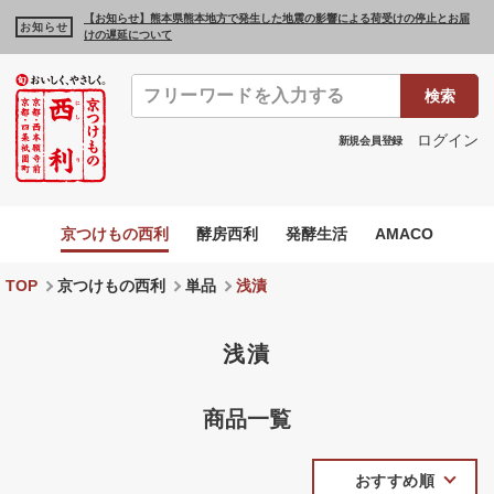
【お知らせ】熊本県熊本地方で発生した地震の影響による荷受けの停止とお届
お知らせ
けの遅延について
検索
ログイン
新規会員登録
京つけもの西利
酵房西利
発酵生活
AMACO
TOP
京つけもの西利
単品
浅漬
浅漬
商品一覧
おすすめ順