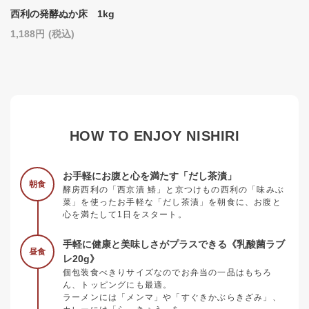
西利の発酵ぬか床 1kg
1,188
(税込)
HOW TO ENJOY NISHIRI
お手軽にお腹と心を満たす「だし茶漬」
朝食
酵房西利の「西京漬 鰆」と京つけもの西利の「味みぶ
菜」を使ったお手軽な「だし茶漬」を朝食に、お腹と
心を満たして1日をスタート。
手軽に健康と美味しさがプラスできる《乳酸菌ラブ
昼食
レ20g》
個包装食べきりサイズなのでお弁当の一品はもちろ
ん、トッピングにも最適。
ラーメンには「メンマ」や「すぐきかぶらきざみ」、