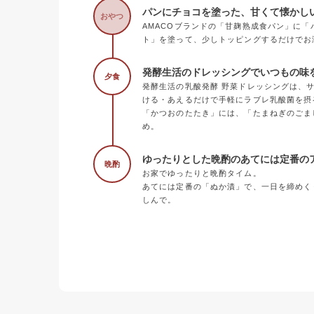
パンにチョコを塗った、甘くて懐かし
おやつ
AMACOブランドの「甘麹熟成食パン」に
ト」を塗って、少しトッピングするだけでお
発酵生活のドレッシングでいつもの味
夕食
発酵生活の乳酸発酵 野菜ドレッシングは、
ける・あえるだけで手軽にラブレ乳酸菌を摂
「かつおのたたき」には、「たまねぎのごま
め。
ゆったりとした晩酌のあてには定番の
晩酌
お家でゆったりと晩酌タイム。
あてには定番の「ぬか漬」で、一日を締めく
しんで。