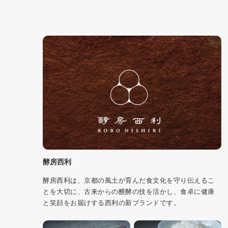
酵房西利
酵房西利は、京都の風土が育んだ食文化を守り伝えるこ
とを大切に、古来からの醗酵の技を活かし、食卓に健康
と笑顔をお届けする西利の新ブランドです。