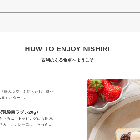
HOW TO ENJOY NISHIRI
西利のある食卓へようこそ
」
の「味みぶ菜」を使ったお手軽な
1日をスタート。
乳酸菌ラブレ20g》
もちろん、トッピングにも最適。
ざみ」、カレーには「らっきょ