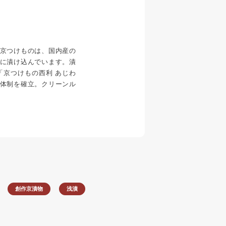
京つけものは、国内産の
に漬け込んでいます。漬
「京つけもの西利 あじわ
体制を確立。クリーンル
。
創作京漬物
浅漬