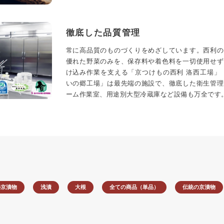
徹底した品質管理
常に高品質のものづくりをめざしています。西利の
優れた野菜のみを、保存料や着色料を一切使用せず
け込み作業を支える「京つけもの西利 洛西工場」
いの郷工場」は最先端の施設で、徹底した衛生管理
ーム作業室、用途別大型冷蔵庫など設備も万全です
の京漬物
浅漬
大根
全ての商品（単品）
伝統の京漬物