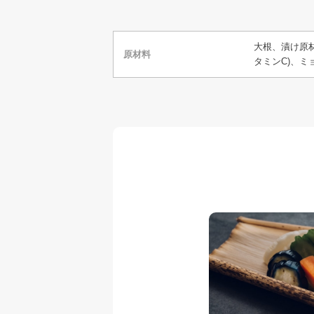
大根、漬け原
原材料
タミンC)、