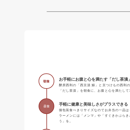
お手軽にお腹と心を満たす「だし茶漬
朝食
酵房西利の「西京漬 鰆」と京つけもの西利
「だし茶漬」を朝食に、お腹と心を満たして
手軽に健康と美味しさがプラスできる《
昼食
個包装食べきりサイズなのでお弁当の一品は
ラーメンには「メンマ」や「すぐきかぶらき
う」を。