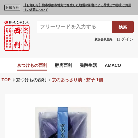
【お知らせ】熊本県熊本地方で発生した地震の影響による荷受けの停止とお届
お知らせ
けの遅延について
検索
ログイン
新規会員登録
京つけもの西利
酵房西利
発酵生活
AMACO
TOP
京つけもの西利
京のあっさり漬・茄子 1個