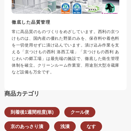
徹底した品質管理
常に高品質のものづくりをめざしています。西利の京つ
けものは、国内産の優れた野菜のみを、保存料や着色料
を一切使用せずに漬け込んでいます。漬け込み作業を支
える「京つけもの西利 洛西工場」「京つけもの西利 あ
じわいの郷工場」は最先端の施設で、徹底した衛生管理
体制を確立。クリーンルーム作業室、用途別大型冷蔵庫
など設備も万全です。
商品カテゴリ
到着後1週間程度(単)
クール便
京のあっさり漬
浅漬
なす