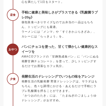
心を満たして1日をスタート。
手軽に健康と美味しさがプラスできる《乳酸菌ラブ
昼食
レ20g》
個包装食べきりサイズなのでお弁当の一品はもちろ
ん、トッピングにも最適。
ラーメンには「メンマ」や「すぐきかぶらきざみ」、
カレーには「らっきょう」を。
パンにチョコを塗った、甘くて懐かしい健康的なス
おやつ
イーツを
AMACOブランドの「甘麹熟成食パン」に「パンにぬる
発酵甘麹チョコレート」を塗って、少しトッピングす
るだけでお洒落なカフェ気分。
発酵生活のドレッシングでいつもの味をアレンジ
夕食
発酵生活の乳酸発酵 野菜ドレッシングは、サラダはも
ちろん、色々な調理にかける・あえるだけで手軽にラ
ブレ乳酸菌を摂ることができます。
「かつおのたたき」には、「たまねぎのごましょうゆ
ドレッシング」がおすすめ。