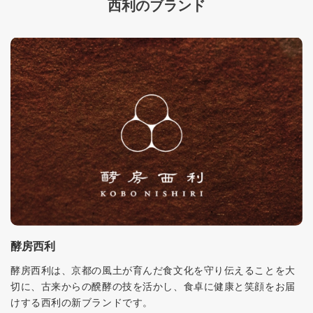
西利のブランド
酵房西利
酵房西利は、京都の風土が育んだ食文化を守り伝えることを大
切に、古来からの醗酵の技を活かし、食卓に健康と笑顔をお届
けする西利の新ブランドです。