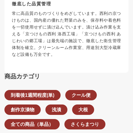
徹底した品質管理
常に高品質のものづくりをめざしています。西利の京つ
けものは、国内産の優れた野菜のみを、保存料や着色料
を一切使用せずに漬け込んでいます。漬け込み作業を支
える「京つけもの西利 洛西工場」「京つけもの西利 あ
じわいの郷工場」は最先端の施設で、徹底した衛生管理
体制を確立。クリーンルーム作業室、用途別大型冷蔵庫
など設備も万全です。
商品カテゴリ
到着後1週間程度(単)
クール便
創作京漬物
浅漬
大根
全ての商品（単品）
さくらまつり