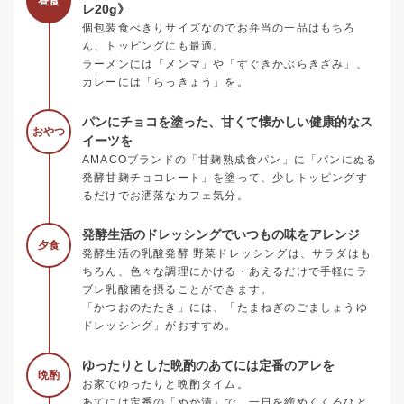
昼食
レ20g》
個包装食べきりサイズなのでお弁当の一品はもちろ
ん、トッピングにも最適。
ラーメンには「メンマ」や「すぐきかぶらきざみ」、
カレーには「らっきょう」を。
パンにチョコを塗った、甘くて懐かしい健康的なス
おやつ
イーツを
AMACOブランドの「甘麹熟成食パン」に「パンにぬる
発酵甘麹チョコレート」を塗って、少しトッピングす
るだけでお洒落なカフェ気分。
発酵生活のドレッシングでいつもの味をアレンジ
夕食
発酵生活の乳酸発酵 野菜ドレッシングは、サラダはも
ちろん、色々な調理にかける・あえるだけで手軽にラ
ブレ乳酸菌を摂ることができます。
「かつおのたたき」には、「たまねぎのごましょうゆ
ドレッシング」がおすすめ。
ゆったりとした晩酌のあてには定番のアレを
晩酌
お家でゆったりと晩酌タイム。
あてには定番の「ぬか漬」で、一日を締めくくるひと