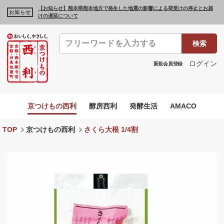
【お知らせ】熊本県熊本地方で発生した地震の影響による荷受けの停止とお届
お知らせ
けの遅延について
検索
ログイン
新規会員登録
京つけもの西利
酵房西利
発酵生活
AMACO
TOP
京つけもの西利
さくら大根 1/4割