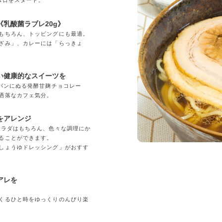
1日をスタート。
乳酸菌ラブレ20g》
もちろん、トッピングにも最適。
ざみ」、カレーには「らっきょ
い健康的なスイーツを
「パンにぬる発酵甘麹チョコレー
洒落なカフェ気分。
をアレンジ
サラダはもちろん、色々な調理にか
ることができます。
しょうゆドレッシング」がおすす
アレを
くるひと時をゆっくりのんびり楽