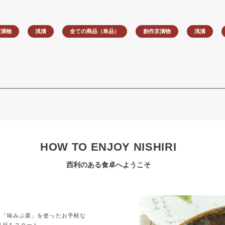
京漬物
浅漬
全ての商品（単品）
創作京漬物
浅漬
HOW TO ENJOY NISHIRI
西利のある食卓へようこそ
」
の「味みぶ菜」を使ったお手軽な