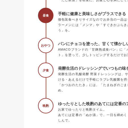
「だし茶漬」を朝食に、お腹と心を満たして
手軽に健康と美味しさがプラスできる《
昼食
個包装食べきりサイズなのでお弁当の一品は
ラーメンには「メンマ」や「すぐきかぶらき
う」を。
パンにチョコを塗った、甘くて懐かし
おやつ
AMACOブランドの「甘麹熟成食パン」に
ト」を塗って、少しトッピングするだけでお
発酵生活のドレッシングでいつもの味
夕食
発酵生活の乳酸発酵 野菜ドレッシングは、
ける・あえるだけで手軽にラブレ乳酸菌を摂
「かつおのたたき」には、「たまねぎのごま
め。
ゆったりとした晩酌のあてには定番の
晩酌
お家でゆったりと晩酌タイム。
あてには定番の「ぬか漬」で、一日を締めく
しんで。