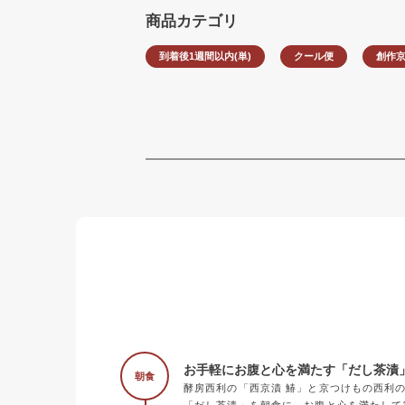
商品カテゴリ
到着後1週間以内(単)
クール便
創作
お手軽にお腹と心を満たす「だし茶漬
朝食
酵房西利の「西京漬 鰆」と京つけもの西利