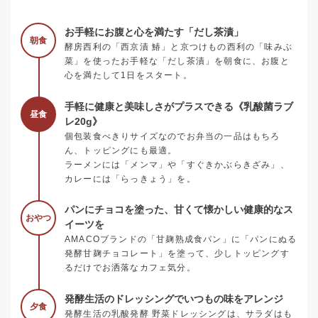
お手軽にお腹と心を満たす「だし茶漬」
朝食
酵房西利の「西京漬 鰆」と京つけもの西利の「味みぶ
菜」を使ったお手軽な「だし茶漬」を朝食に、お腹と
心を満たして1日をスタート。
手軽に健康と美味しさがプラスできる《乳酸菌ラブ
昼食
レ20g》
個包装食べきりサイズなのでお弁当の一品はもちろ
ん、トッピングにも最適。
ラーメンには「メンマ」や「すぐきかぶらきざみ」、
カレーには「らっきょう」を。
パンにチョコを塗った、甘くて懐かしい健康的なス
おやつ
イーツを
AMACOブランドの「甘麹熟成食パン」に「パンにぬる
発酵甘麹チョコレート」を塗って、少しトッピングす
るだけでお洒落なカフェ気分。
発酵生活のドレッシングでいつもの味をアレンジ
夕食
発酵生活の乳酸発酵 野菜ドレッシングは、サラダはも