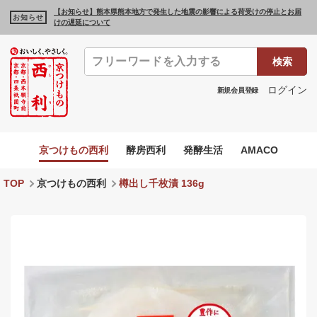
【お知らせ】熊本県熊本地方で発生した地震の影響による荷受けの停止とお届
お知らせ
けの遅延について
検索
ログイン
新規会員登録
京つけもの西利
酵房西利
発酵生活
AMACO
TOP
京つけもの西利
樽出し千枚漬 136g