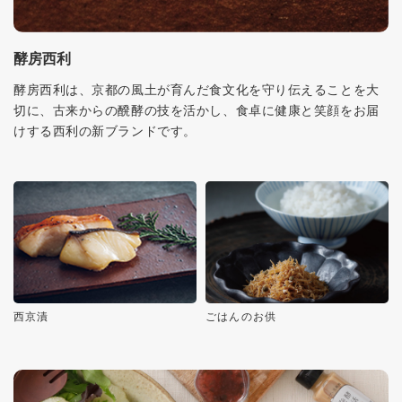
酵房西利
酵房西利は、京都の風土が育んだ食文化を守り伝えることを大
切に、古来からの醗酵の技を活かし、食卓に健康と笑顔をお届
けする西利の新ブランドです。
西京漬
ごはんのお供