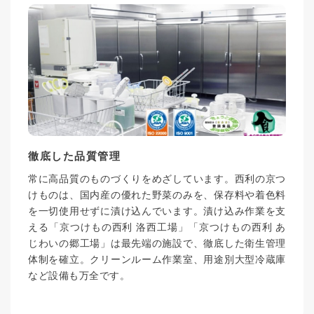
徹底した品質管理
常に高品質のものづくりをめざしています。西利の京つ
けものは、国内産の優れた野菜のみを、保存料や着色料
を一切使用せずに漬け込んでいます。漬け込み作業を支
える「京つけもの西利 洛西工場」「京つけもの西利 あ
じわいの郷工場」は最先端の施設で、徹底した衛生管理
体制を確立。クリーンルーム作業室、用途別大型冷蔵庫
など設備も万全です。