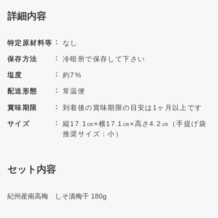
詳細内容
特定原材料等
なし
保存方法
冷暗所で保存して下さい
塩度
約7%
配送形態
常温便
賞味期限
到着後の賞味期限の目安は1ヶ月以上です
サイズ
縦17.1㎝×横17.1㎝×高さ4.2㎝（手提げ袋
推奨サイズ：小）
セット内容
紀州産南高梅 しそ漬梅干 180g