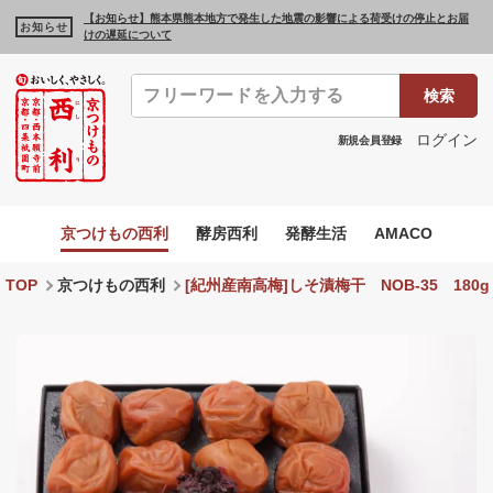
【お知らせ】熊本県熊本地方で発生した地震の影響による荷受けの停止とお届
お知らせ
けの遅延について
検索
ログイン
新規会員登録
京つけもの西利
酵房西利
発酵生活
AMACO
TOP
京つけもの西利
[紀州産南高梅]しそ漬梅干 NOB‐35 180g