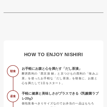
HOW TO ENJOY NISHIRI
お手軽にお腹と心を満たす「だし茶漬」
朝食
酵房西利の「西京漬 鰆」と京つけもの西利の「味みぶ
菜」を使ったお手軽な「だし茶漬」を朝食に、お腹と
心を満たして1日をスタート。
手軽に健康と美味しさがプラスできる《乳酸菌ラブ
昼食
レ20g》
個包装食べきりサイズなのでお弁当の一品はもちろ