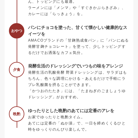
ん、トッピングにも最適。
ラーメンには「メンマ」や「すぐきかぶらきざみ」、
カレーには「らっきょう」を。
パンにチョコを塗った、甘くて懐かしい健康的なス
おやつ
イーツを
AMACOブランドの「甘麹熟成食パン」に「パンにぬる
発酵甘麹チョコレート」を塗って、少しトッピングす
るだけでお洒落なカフェ気分。
発酵生活のドレッシングでいつもの味をアレンジ
夕食
発酵生活の乳酸発酵 野菜ドレッシングは、サラダはも
ちろん、色々な調理にかける・あえるだけで手軽にラ
ブレ乳酸菌を摂ることができます。
「かつおのたたき」には、「たまねぎのごましょうゆ
ドレッシング」がおすすめ。
ゆったりとした晩酌のあてには定番のアレを
晩酌
お家でゆったりと晩酌タイム。
あてには定番の「ぬか漬」で、一日を締めくくるひと
時をゆっくりのんびり楽しんで。