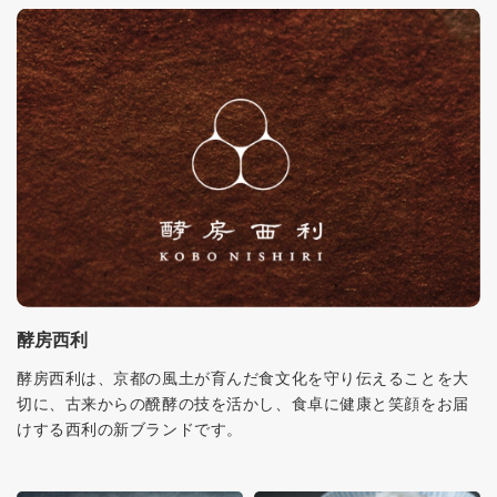
酵房西利
酵房西利は、京都の風土が育んだ食文化を守り伝えることを大
切に、古来からの醗酵の技を活かし、食卓に健康と笑顔をお届
けする西利の新ブランドです。