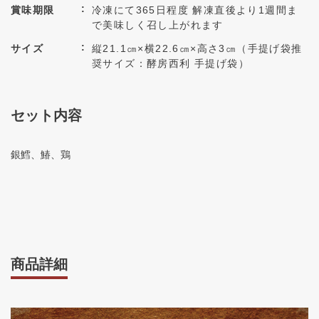
賞味期限
冷凍にて365日程度 解凍直後より1週間ま
で美味しく召し上がれます
サイズ
縦21.1㎝×横22.6㎝×高さ3㎝（手提げ袋推
奨サイズ：酵房西利 手提げ袋）
セット内容
銀鱈、鰆、鶏
商品詳細