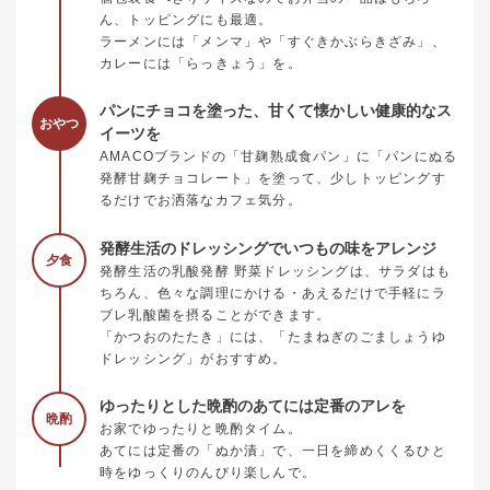
ん、トッピングにも最適。
ラーメンには「メンマ」や「すぐきかぶらきざみ」、
カレーには「らっきょう」を。
パンにチョコを塗った、甘くて懐かしい健康的なス
おやつ
イーツを
AMACOブランドの「甘麹熟成食パン」に「パンにぬる
発酵甘麹チョコレート」を塗って、少しトッピングす
るだけでお洒落なカフェ気分。
発酵生活のドレッシングでいつもの味をアレンジ
夕食
発酵生活の乳酸発酵 野菜ドレッシングは、サラダはも
ちろん、色々な調理にかける・あえるだけで手軽にラ
ブレ乳酸菌を摂ることができます。
「かつおのたたき」には、「たまねぎのごましょうゆ
ドレッシング」がおすすめ。
ゆったりとした晩酌のあてには定番のアレを
晩酌
お家でゆったりと晩酌タイム。
あてには定番の「ぬか漬」で、一日を締めくくるひと
時をゆっくりのんびり楽しんで。