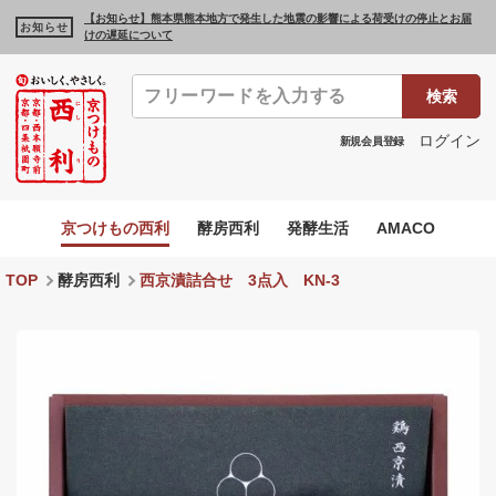
【お知らせ】熊本県熊本地方で発生した地震の影響による荷受けの停止とお届
お知らせ
けの遅延について
検索
ログイン
新規会員登録
京つけもの西利
酵房西利
発酵生活
AMACO
TOP
酵房西利
西京漬詰合せ 3点入 KN-3