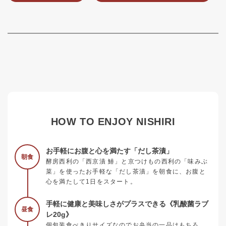
HOW TO ENJOY NISHIRI
お手軽にお腹と心を満たす「だし茶漬」
朝食
酵房西利の「西京漬 鰆」と京つけもの西利の「味みぶ
菜」を使ったお手軽な「だし茶漬」を朝食に、お腹と
心を満たして1日をスタート。
手軽に健康と美味しさがプラスできる《乳酸菌ラブ
昼食
レ20g》
個包装食べきりサイズなのでお弁当の一品はもちろ