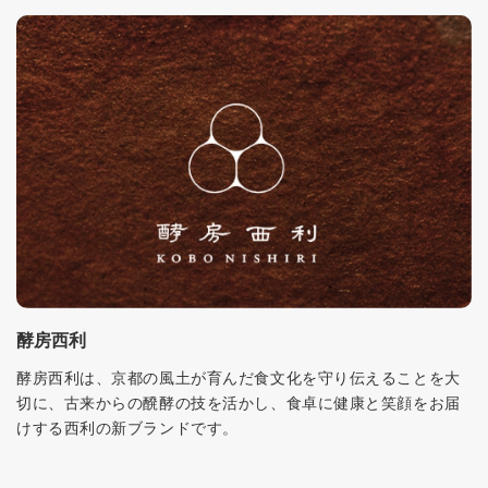
酵房西利
酵房西利は、京都の風土が育んだ食文化を守り伝えることを大
切に、古来からの醗酵の技を活かし、食卓に健康と笑顔をお届
けする西利の新ブランドです。