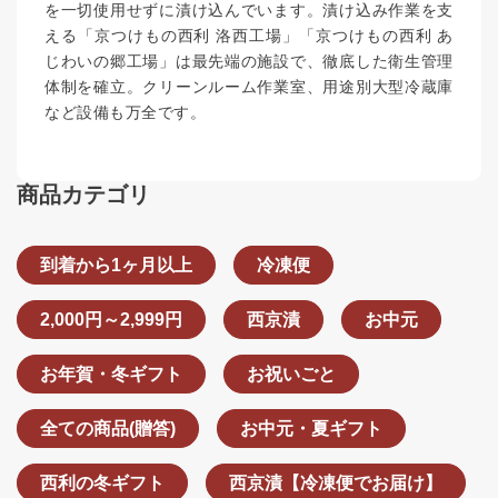
を一切使用せずに漬け込んでいます。漬け込み作業を支
える「京つけもの西利 洛西工場」「京つけもの西利 あ
じわいの郷工場」は最先端の施設で、徹底した衛生管理
体制を確立。クリーンルーム作業室、用途別大型冷蔵庫
など設備も万全です。
商品カテゴリ
到着から1ヶ月以上
冷凍便
2,000円～2,999円
西京漬
お中元
お年賀・冬ギフト
お祝いごと
全ての商品(贈答)
お中元・夏ギフト
西利の冬ギフト
西京漬【冷凍便でお届け】