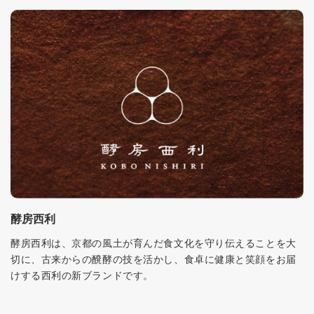
酵房西利
酵房西利は、京都の風土が育んだ食文化を守り伝えることを大
切に、古来からの醗酵の技を活かし、食卓に健康と笑顔をお届
けする西利の新ブランドです。