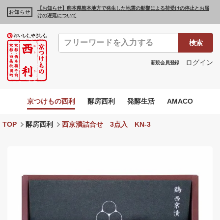
【お知らせ】熊本県熊本地方で発生した地震の影響による荷受けの停止とお届
お知らせ
けの遅延について
検索
ログイン
新規会員登録
京つけもの西利
酵房西利
発酵生活
AMACO
TOP
酵房西利
西京漬詰合せ 3点入 KN-3