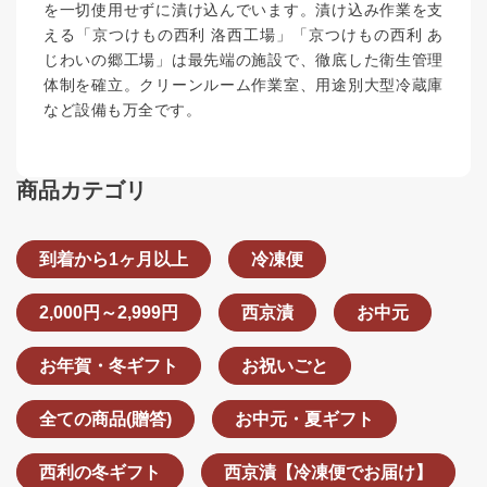
を一切使用せずに漬け込んでいます。漬け込み作業を支
える「京つけもの西利 洛西工場」「京つけもの西利 あ
じわいの郷工場」は最先端の施設で、徹底した衛生管理
体制を確立。クリーンルーム作業室、用途別大型冷蔵庫
など設備も万全です。
商品カテゴリ
到着から1ヶ月以上
冷凍便
2,000円～2,999円
西京漬
お中元
お年賀・冬ギフト
お祝いごと
全ての商品(贈答)
お中元・夏ギフト
西利の冬ギフト
西京漬【冷凍便でお届け】