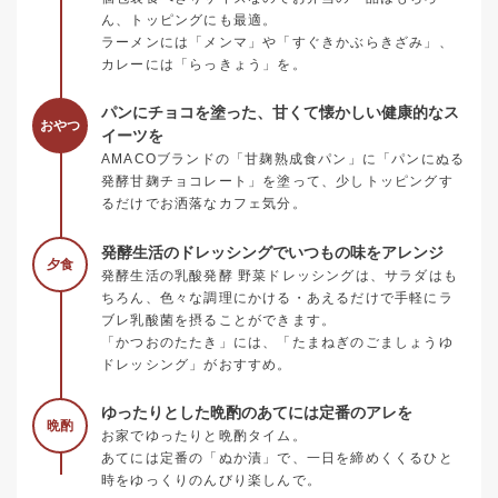
ん、トッピングにも最適。
ラーメンには「メンマ」や「すぐきかぶらきざみ」、
カレーには「らっきょう」を。
パンにチョコを塗った、甘くて懐かしい健康的なス
おやつ
イーツを
AMACOブランドの「甘麹熟成食パン」に「パンにぬる
発酵甘麹チョコレート」を塗って、少しトッピングす
るだけでお洒落なカフェ気分。
発酵生活のドレッシングでいつもの味をアレンジ
夕食
発酵生活の乳酸発酵 野菜ドレッシングは、サラダはも
ちろん、色々な調理にかける・あえるだけで手軽にラ
ブレ乳酸菌を摂ることができます。
「かつおのたたき」には、「たまねぎのごましょうゆ
ドレッシング」がおすすめ。
ゆったりとした晩酌のあてには定番のアレを
晩酌
お家でゆったりと晩酌タイム。
あてには定番の「ぬか漬」で、一日を締めくくるひと
時をゆっくりのんびり楽しんで。