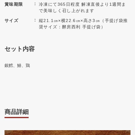
賞味期限
冷凍にて365日程度 解凍直後より1週間ま
で美味しく召し上がれます
サイズ
縦21.1㎝×横22.6㎝×高さ3㎝（手提げ袋推
奨サイズ：酵房西利 手提げ袋）
セット内容
銀鱈、鰆、鶏
商品詳細