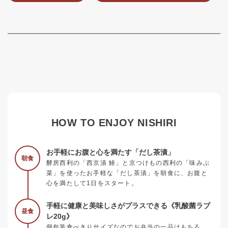
HOW TO ENJOY NISHIRI
お手軽にお腹と心を満たす「だし茶漬」
朝食
酵房西利の「西京漬 鰆」と京つけもの西利の「味みぶ
菜」を使ったお手軽な「だし茶漬」を朝食に、お腹と
心を満たして1日をスタート。
手軽に健康と美味しさがプラスできる《乳酸菌ラブ
昼食
レ20g》
個包装食べきりサイズなのでお弁当の一品はもちろ