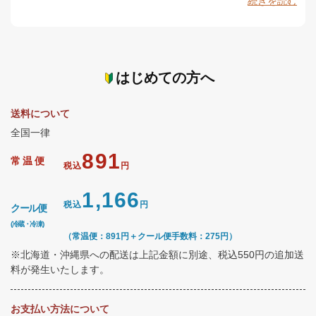
続きを読む
はじめての方へ
送料について
全国一律
891
常温便
税込
円
1,166
税込
円
クール便
(冷蔵・冷凍)
（常温便：891円＋クール便手数料：275円）
※北海道・沖縄県への配送は上記金額に別途、税込550円の追加送
料が発生いたします。
お支払い方法について