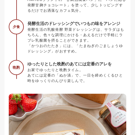
発酵甘麹チョコレート」を塗って、少しトッピングす
るだけでお洒落なカフェ気分。
発酵生活のドレッシングでいつもの味をアレンジ
夕食
発酵生活の乳酸発酵 野菜ドレッシングは、サラダはも
ちろん、色々な調理にかける・あえるだけで手軽にラ
ブレ乳酸菌を摂ることができます。
「かつおのたたき」には、「たまねぎのごましょうゆ
ドレッシング」がおすすめ。
ゆったりとした晩酌のあてには定番のアレを
晩酌
お家でゆったりと晩酌タイム。
あてには定番の「ぬか漬」で、一日を締めくくるひと
時をゆっくりのんびり楽しんで。