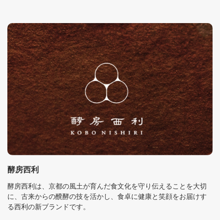
酵房西利
酵房西利は、京都の風土が育んだ食文化を守り伝えることを大切
に、古来からの醗酵の技を活かし、食卓に健康と笑顔をお届けす
る西利の新ブランドです。