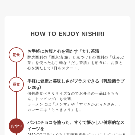
HOW TO ENJOY NISHIRI
お手軽にお腹と心を満たす「だし茶漬」
朝食
酵房西利の「西京漬 鰆」と京つけもの西利の「味みぶ
菜」を使ったお手軽な「だし茶漬」を朝食に、お腹と
心を満たして1日をスタート。
手軽に健康と美味しさがプラスできる《乳酸菌ラブ
昼食
レ20g》
個包装食べきりサイズなのでお弁当の一品はもちろ
ん、トッピングにも最適。
ラーメンには「メンマ」や「すぐきかぶらきざみ」、
カレーには「らっきょう」を。
パンにチョコを塗った、甘くて懐かしい健康的なス
おやつ
イーツを
AMACOブランドの「甘麹熟成食パン」に「パンにぬる